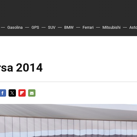
Gasolina
GPS
SUV
BMW
Ferrari
Mitsubishi
Asto
rsa 2014
FACEBOOK
TWITTER
FLIPBOARD
E-
MAIL