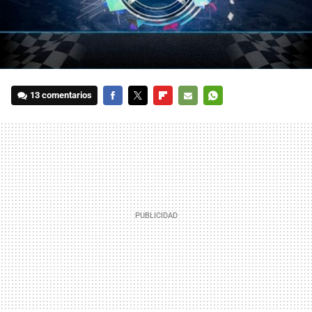
13 comentarios
FACEBOOK
TWITTER
FLIPBOARD
E-
WHATSAPP
MAIL