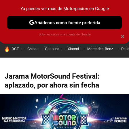
Ya puedes ver más de Motorpasion en Google
PRUEBAS
COCHES ELÉCTRICOS
OBSERVATORIO
F1
Añádenos como fuente preferida
Solo necesitas una cuenta de Google
×
HOY SE HABLA DE
DGT
China
Gasolina
Xiaomi
Mercedes-Benz
Peug
Jarama MotorSound Festival:
aplazado, por ahora sin fecha