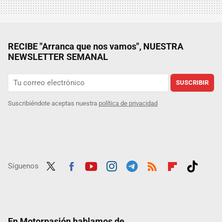
RECIBE "Arranca que nos vamos", NUESTRA
NEWSLETTER SEMANAL
SUSCRIBIR
Suscribiéndote aceptas nuestra
política de privacidad
Síguenos
Twit
Fac
Yout
Inst
Tele
RSS
Flip
Tikt
ter
ebo
ube
agra
gra
boar
ok
ok
m
m
d
En Motorpasión hablamos de...