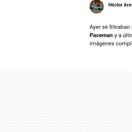
Héctor Are
Ayer se filtraba
Paceman
y a últ
imágenes comple