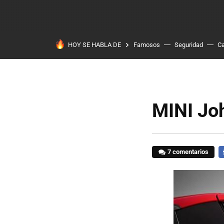
HOY SE HABLA DE
Famosos
Seguridad
Ca
MINI Jo
7 comentarios
F