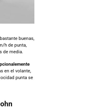
bastante buenas,
m/h de punta,
s de media.
pcionalemente
as en el volante,
locidad punta se
John