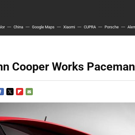
lor
China
Google Maps
Xiaomi
CUPRA
Porsche
Ale
hn Cooper Works Paceman
ACEBOOK
TWITTER
FLIPBOARD
E-
MAIL