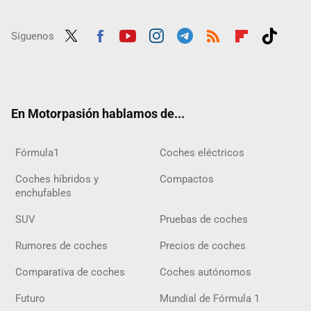
Síguenos
Twit
Fac
Yout
Inst
Tele
RSS
Flip
Tikt
ter
ebo
ube
agra
gra
boar
ok
ok
m
m
d
En Motorpasión hablamos de...
Fórmula1
Coches eléctricos
Coches híbridos y
Compactos
enchufables
SUV
Pruebas de coches
Rumores de coches
Precios de coches
Comparativa de coches
Coches autónomos
Futuro
Mundial de Fórmula 1