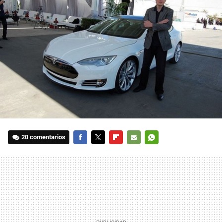
20 comentarios
FACEBOOK
TWITTER
FLIPBOARD
E-
WHATSAPP
MAIL