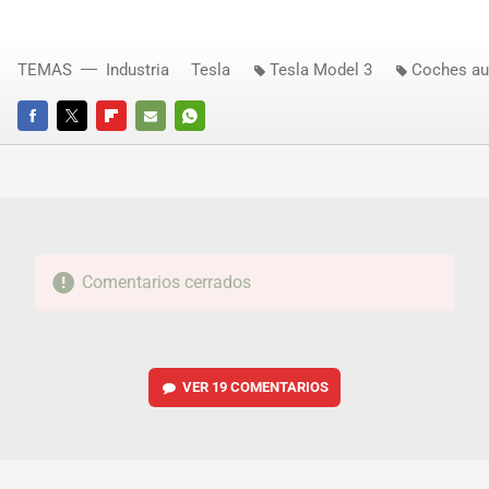
TEMAS
Industria
Tesla
Tesla Model 3
Coches a
FACEBOOK
TWITTER
FLIPBOARD
E-
WHATSAPP
MAIL
Comentarios cerrados
VER
19 COMENTARIOS