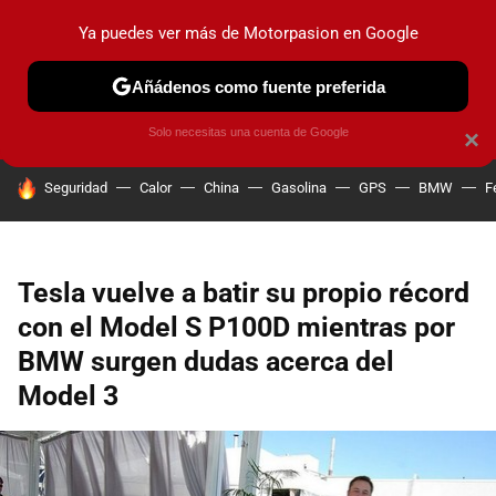
Ya puedes ver más de Motorpasion en Google
PRUEBAS
COCHES ELÉCTRICOS
OBSERVATORIO
F1
Añádenos como fuente preferida
Solo necesitas una cuenta de Google
×
HOY SE HABLA DE
Seguridad
Calor
China
Gasolina
GPS
BMW
F
Tesla vuelve a batir su propio récord
con el Model S P100D mientras por
BMW surgen dudas acerca del
Model 3