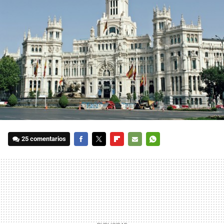
25 comentarios
FACEBOOK
TWITTER
FLIPBOARD
E-
WHATSAPP
MAIL