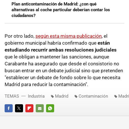
Plan anticontaminación de Madrid: ¿con qué
alternativas al coche particular deberían contar los
ciudadanos?
Por otro lado,
según esta misma publicación
, el
gobierno municipal habría confirmado que
están
estudiando recurrir ambas resoluciones judiciales
que le obligan a mantener las sanciones, aunque
Carabante ha asegurado que desde el consistorio no
buscan entrar en un debate judicial sino que pretenden
"establecer un debate de fondo sobre lo que necesita
Madrid para reducir la contaminación".
TEMAS
Industria
Madrid
Contaminación
Madri
FACEBOOK
TWITTER
FLIPBOARD
E-
WHATSAPP
MAIL