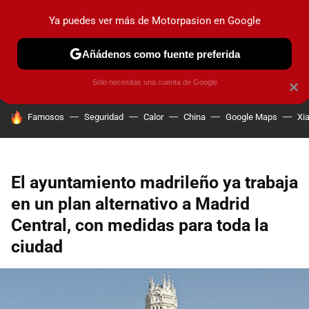
Ya puedes ver más de Motorpasion en Google
PRUEBAS
COCHES ELÉCTRICOS
OBSERVATORIO
F1
Añádenos como fuente preferida
Solo necesitas una cuenta de Google
×
HOY SE HABLA DE
Famosos
Seguridad
Calor
China
Google Maps
Xi
El ayuntamiento madrileño ya trabaja
en un plan alternativo a Madrid
Central, con medidas para toda la
ciudad