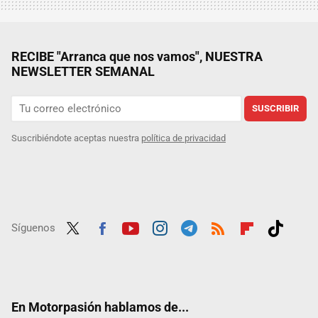
RECIBE "Arranca que nos vamos", NUESTRA
NEWSLETTER SEMANAL
SUSCRIBIR
Suscribiéndote aceptas nuestra
política de privacidad
Síguenos
Twit
Fac
Yout
Inst
Tele
RSS
Flip
Tikt
ter
ebo
ube
agra
gra
boar
ok
ok
m
m
d
En Motorpasión hablamos de...