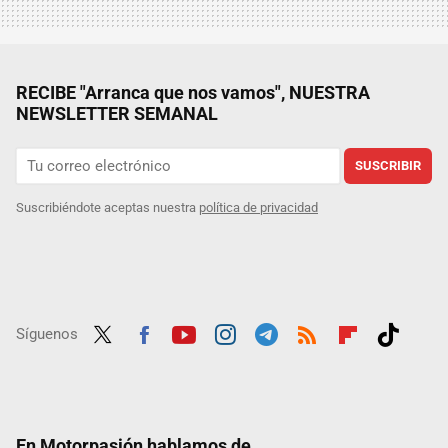
RECIBE "Arranca que nos vamos", NUESTRA
NEWSLETTER SEMANAL
SUSCRIBIR
Suscribiéndote aceptas nuestra
política de privacidad
Síguenos
Twit
Fac
Yout
Inst
Tele
RSS
Flip
Tikt
ter
ebo
ube
agra
gra
boar
ok
ok
m
m
d
En Motorpasión hablamos de...