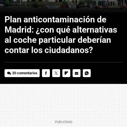
Plan anticontaminación de
Madrid: ¿con qué alternativas
al coche particular deberían
contar los ciudadanos?
20 comentarios
FACEBOOK
TWITTER
FLIPBOARD
E-
WHATSAPP
MAIL