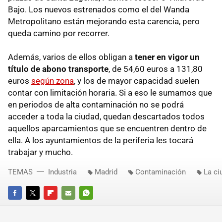
Bajo. Los nuevos estrenados como el del Wanda
Metropolitano están mejorando esta carencia, pero
queda camino por recorrer.
Además, varios de ellos obligan a
tener en vigor un
título de abono transporte
, de 54,60 euros a 131,80
euros
según zona
, y los de mayor capacidad suelen
contar con limitación horaria. Si a eso le sumamos que
en periodos de alta contaminación no se podrá
acceder a toda la ciudad, quedan descartados todos
aquellos aparcamientos que se encuentren dentro de
ella. A los ayuntamientos de la periferia les tocará
trabajar y mucho.
TEMAS
Industria
Madrid
Contaminación
La ci
FACEBOOK
TWITTER
FLIPBOARD
E-
WHATSAPP
MAIL