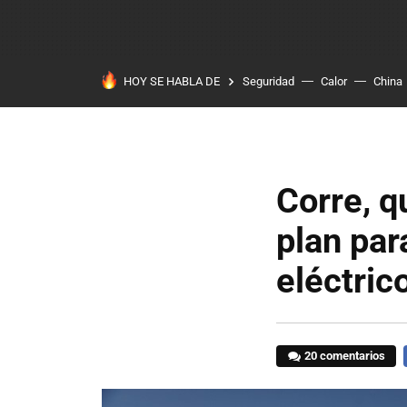
HOY SE HABLA DE
Seguridad
Calor
China
Corre, q
plan par
eléctric
20 comentarios