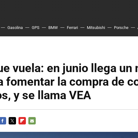
Gasolina
GPS
BMW
Ferrari
Mitsubishi
Porsche
ue vuela: en junio llega un
a fomentar la compra de c
os, y se llama VEA
FACEBOOK
TWITTER
FLIPBOARD
E-
MAIL