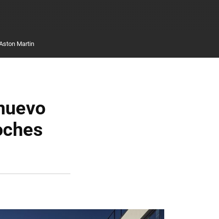
Aston Martin
 nuevo
oches