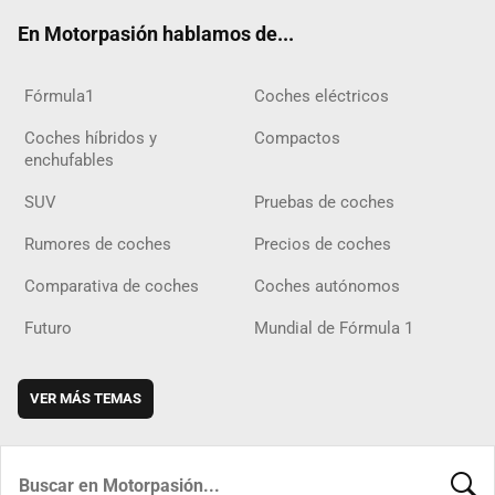
ok
m
m
d
En Motorpasión hablamos de...
Fórmula1
Coches eléctricos
Coches híbridos y
Compactos
enchufables
SUV
Pruebas de coches
Rumores de coches
Precios de coches
Comparativa de coches
Coches autónomos
Futuro
Mundial de Fórmula 1
VER MÁS TEMAS