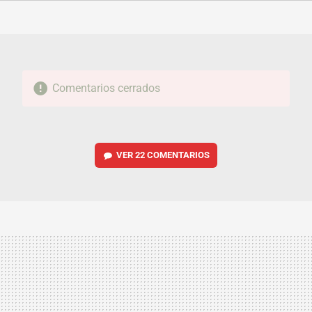
FACEBOOK
TWITTER
FLIPBOARD
E-
WHATSAPP
MAIL
Comentarios cerrados
VER
22 COMENTARIOS