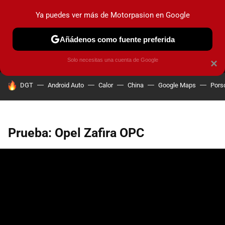
Ya puedes ver más de Motorpasion en Google
MENÚ
NUEVO
Añádenos como fuente preferida
PRUEBAS
COCHES ELÉCTRICOS
OBSERVATORIO
F1
Solo necesitas una cuenta de Google
×
HOY SE HABLA DE
DGT
Android Auto
Calor
China
Google Maps
Pors
Prueba: Opel Zafira OPC