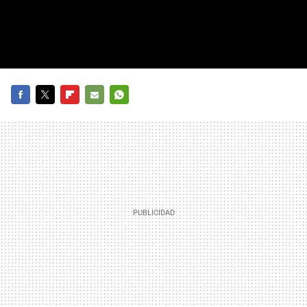
FACEBOOK
TWITTER
FLIPBOARD
E-
WHATSAPP
MAIL