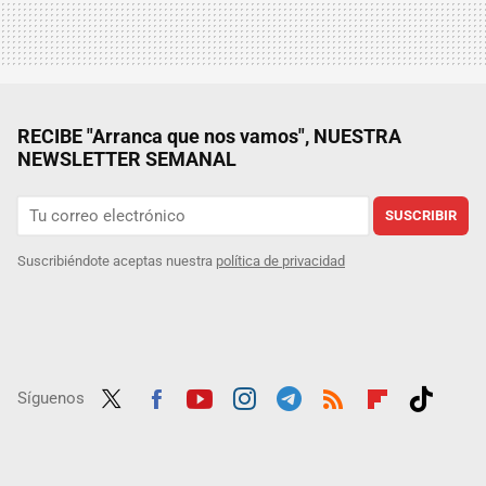
RECIBE "Arranca que nos vamos", NUESTRA
NEWSLETTER SEMANAL
SUSCRIBIR
Suscribiéndote aceptas nuestra
política de privacidad
Síguenos
Twit
Fac
Yout
Inst
Tele
RSS
Flip
Tikt
ter
ebo
ube
agra
gra
boar
ok