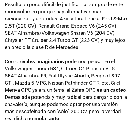
Resulta un poco difícil de justificar la compra de este
monovolumen por que hay alternativas más
racionales… y aburridas. A su altura tiene al Ford S-Max
2.5T (220 CV), Renault Grand Espace V6 (245 CV),
SEAT Alhambra/Volkswagen Sharan V6 (204 CV),
Chrysler PT Cruiser 2.4 Turbo GT (223 CV) y muy lejos
en precio la clase R de Mercedes.
Como
rivales imaginarios
podemos pensar en el
Volkswagen Touran R34, Citroën C4 Picasso VTS,
SEAT Alhambra FR, Fiat Ulysse Abarth, Peugeot 807
GTI, Mazda 5 MPS, Nissan Pathfinder GT-R, etc. Si el
Meriva OPC ya era un
tema
, el Zafira OPC
es un
canteo
.
Demasiada potencia y muy radical para cargarlo con la
chavalería, aunque podemos optar por una versión
más descafeinada con “sólo” 200 CV, pero la verdad
sea dicha
no mola tanto
.