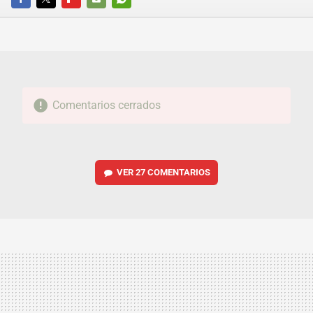
FACEBOOK
TWITTER
FLIPBOARD
E-
WHATSAPP
MAIL
Comentarios cerrados
VER
27 COMENTARIOS