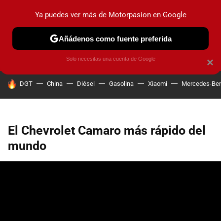
Ya puedes ver más de Motorpasion en Google
PRUEBAS
COCHES ELÉCTRICOS
OBSERVATORIO
F1
Añádenos como fuente preferida
Solo necesitas una cuenta de Google
×
HOY SE HABLA DE
DGT
China
Diésel
Gasolina
Xiaomi
Mercedes-Be
El Chevrolet Camaro más rápido del
mundo