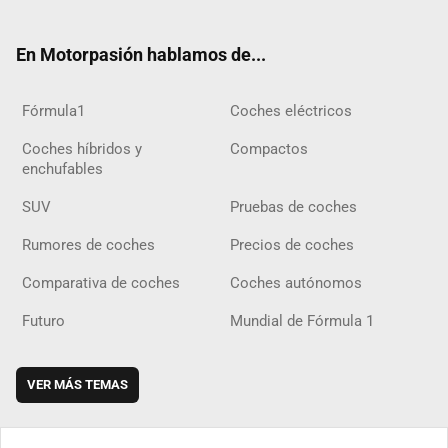
ter
ebo
ube
agra
gra
boar
ok
ok
m
m
d
En Motorpasión hablamos de...
Fórmula1
Coches eléctricos
Coches híbridos y
Compactos
enchufables
SUV
Pruebas de coches
Rumores de coches
Precios de coches
Comparativa de coches
Coches autónomos
Futuro
Mundial de Fórmula 1
VER MÁS TEMAS