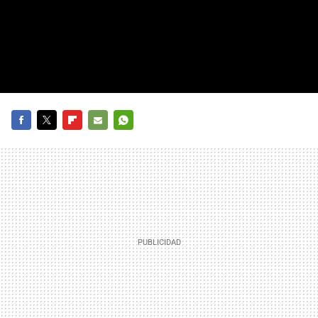
FACEBOOK
TWITTER
FLIPBOARD
E-
WHATSAPP
MAIL