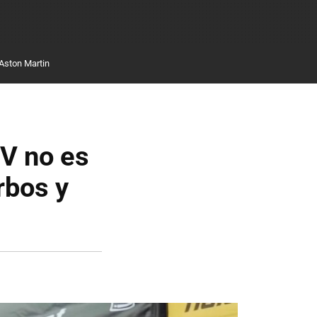
Aston Martin
V no es
rbos y