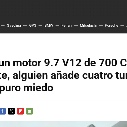
Gasolina
GPS
BMW
Ferrari
Mitsubishi
Porsche
un motor 9.7 V12 de 700 C
te, alguien añade cuatro tu
 puro miedo
FACEBOOK
TWITTER
FLIPBOARD
E-
MAIL