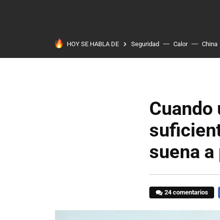
HOY SE HABLA DE
Seguridad
Calor
China
Cuando 
suficien
suena a
24 comentarios