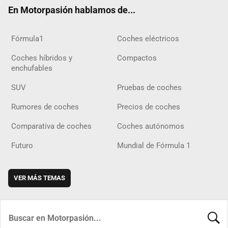
ok
m
m
d
En Motorpasión hablamos de...
Fórmula1
Coches eléctricos
Coches híbridos y
Compactos
enchufables
SUV
Pruebas de coches
Rumores de coches
Precios de coches
Comparativa de coches
Coches autónomos
Futuro
Mundial de Fórmula 1
VER MÁS TEMAS