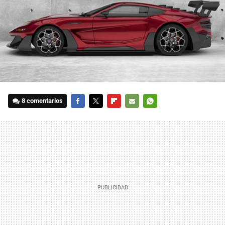
8 comentarios
FACEBOOK
TWITTER
FLIPBOARD
E-
WHATSAPP
MAIL