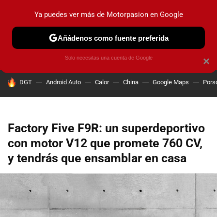
Ya puedes ver más de Motorpasion en Google
PRUEBAS
COCHES ELÉCTRICOS
OBSERVATORIO
F1
Añádenos como fuente preferida
Solo necesitas una cuenta de Google
×
HOY SE HABLA DE
DGT
Android Auto
Calor
China
Google Maps
Pors
Factory Five F9R: un superdeportivo
con motor V12 que promete 760 CV,
y tendrás que ensamblar en casa