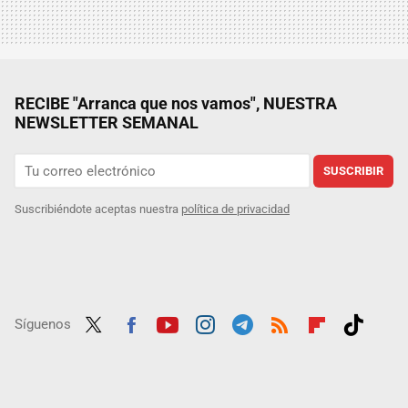
RECIBE "Arranca que nos vamos", NUESTRA
NEWSLETTER SEMANAL
SUSCRIBIR
Suscribiéndote aceptas nuestra
política de privacidad
Síguenos
Twit
Fac
Yout
Inst
Tele
RSS
Flip
Tikt
ter
ebo
ube
agra
gra
boar
ok