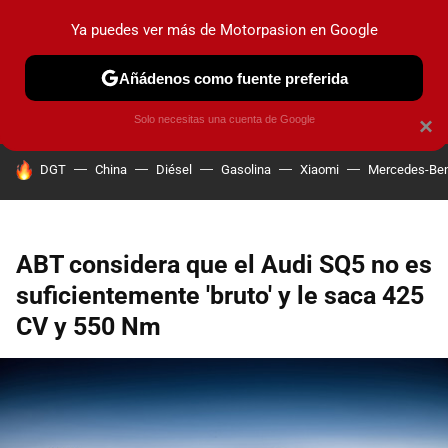
Ya puedes ver más de Motorpasion en Google
PRUEBAS
COCHES ELÉCTRICOS
OBSERVATORIO
F1
Añádenos como fuente preferida
Solo necesitas una cuenta de Google
×
HOY SE HABLA DE
DGT
China
Diésel
Gasolina
Xiaomi
Mercedes-Be
ABT considera que el Audi SQ5 no es
suficientemente 'bruto' y le saca 425
CV y 550 Nm