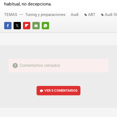
habitual, no decepciona.
TEMAS
Tuning y preparaciones
Audi
ABT
Audi S
FACEBOOK
TWITTER
FLIPBOARD
E-
WHATSAPP
MAIL
Comentarios cerrados
VER
5 COMENTARIOS