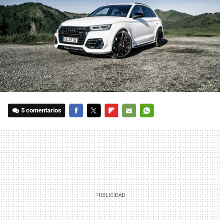
5 comentarios
FACEBOOK
TWITTER
FLIPBOARD
E-
WHATSAPP
MAIL