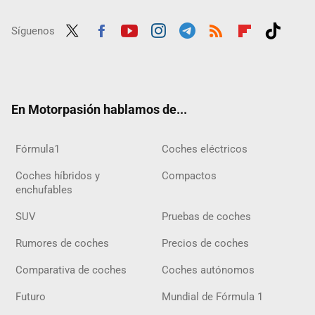
Síguenos
Twit
Fac
Yout
Inst
Tele
RSS
Flip
Tikt
ter
ebo
ube
agra
gra
boar
ok
ok
m
m
d
En Motorpasión hablamos de...
Fórmula1
Coches eléctricos
Coches híbridos y
Compactos
enchufables
SUV
Pruebas de coches
Rumores de coches
Precios de coches
Comparativa de coches
Coches autónomos
Futuro
Mundial de Fórmula 1