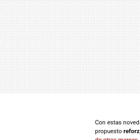
Con estas noved
propuesto
refor
de otras marcas