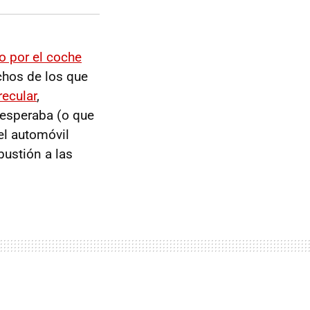
o por el coche
chos de los que
recular
,
 esperaba (o que
del automóvil
mbustión a las