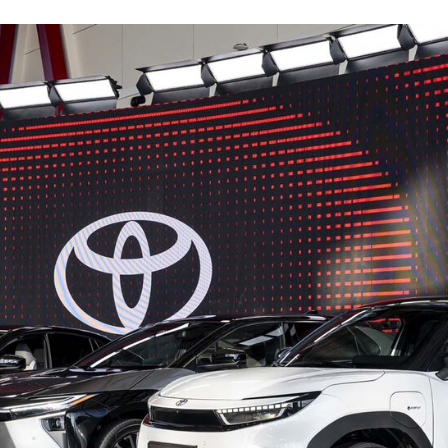
ACEBOOK
TWITTER
FLIPBOARD
E-
MAIL