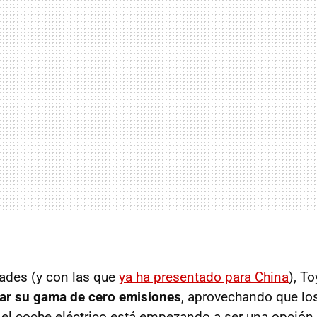
ades (y con las que
ya ha presentado para China
), T
zar su gama de cero emisiones
, aprovechando que lo
, el coche eléctrico está empezando a ser una opción