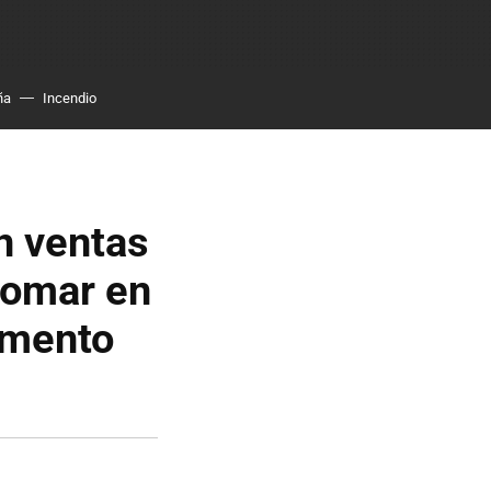
ña
Incendio
n ventas
tomar en
momento