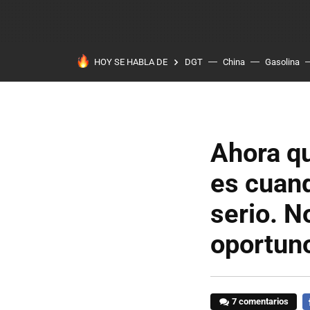
HOY SE HABLA DE
DGT
China
Gasolina
Ahora qu
es cuand
serio. N
oportun
7 comentarios