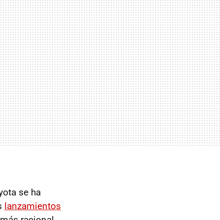
oyota se ha
s
lanzamientos
 más racional.