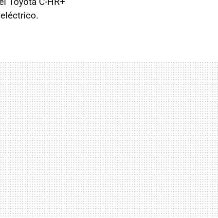
 el Toyota C-HR+
eléctrico.