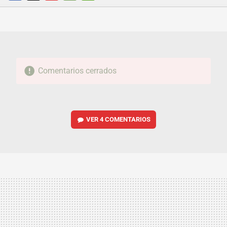
FACEBOOK
TWITTER
FLIPBOARD
E-
WHATSAPP
MAIL
Comentarios cerrados
VER
4 COMENTARIOS