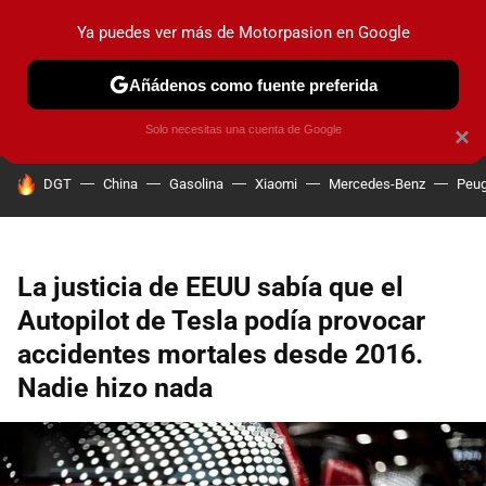
Ya puedes ver más de Motorpasion en Google
PRUEBAS
COCHES ELÉCTRICOS
OBSERVATORIO
F1
Añádenos como fuente preferida
Solo necesitas una cuenta de Google
×
HOY SE HABLA DE
DGT
China
Gasolina
Xiaomi
Mercedes-Benz
Peug
La justicia de EEUU sabía que el
Autopilot de Tesla podía provocar
accidentes mortales desde 2016.
Nadie hizo nada