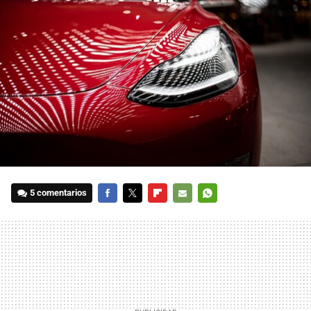
5 comentarios
FACEBOOK
TWITTER
FLIPBOARD
E-
WHATSAPP
MAIL