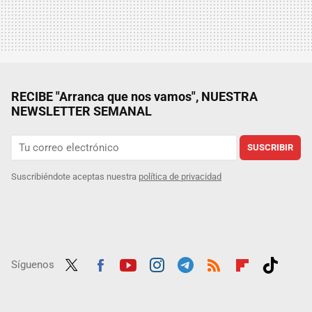
RECIBE "Arranca que nos vamos", NUESTRA
NEWSLETTER SEMANAL
SUSCRIBIR
Suscribiéndote aceptas nuestra
política de privacidad
Síguenos
Twit
Fac
Yout
Inst
Tele
RSS
Flip
Tikt
ter
ebo
ube
agra
gra
boar
ok