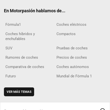
ok
m
m
d
En Motorpasión hablamos de...
Fórmula1
Coches eléctricos
Coches híbridos y
Compactos
enchufables
SUV
Pruebas de coches
Rumores de coches
Precios de coches
Comparativa de coches
Coches autónomos
Futuro
Mundial de Fórmula 1
VER MÁS TEMAS