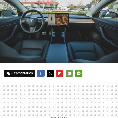
6 comentarios
FACEBOOK
TWITTER
FLIPBOARD
E-
WHATSAPP
MAIL