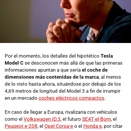
Por el momento, los detalles del hipotético
Tesla
Model C
se desconocen más allá de que las primeras
informaciones apuntan a que sería
el coche de
dimensiones más contenidas de la marca
, al menos
de lo visto hasta ahora, situándose por debajo de los
4,69 metros de longitud del Model 3 a fin de irrumpir
en un mercado
coches eléctricos compactos
.
En caso de llegar a Europa, rivalizaría con vehículos
como el
Volkswagen ID.3
, el futuro
SEAT el-Born
, el
Peugeot e-208
, el
Opel Corsa-e
o el
Honda e
, por citar