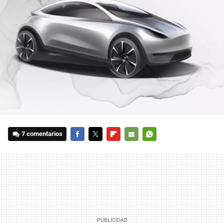
7 comentarios
FACEBOOK
TWITTER
FLIPBOARD
E-
WHATSAPP
MAIL