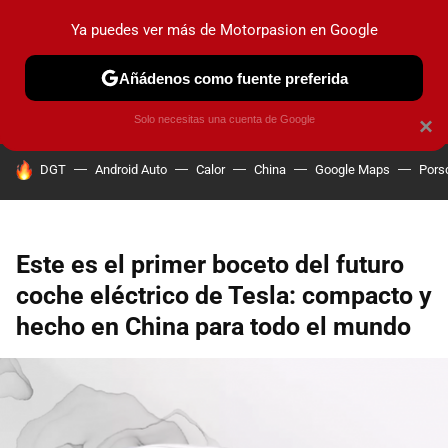
Ya puedes ver más de Motorpasion en Google
PRUEBAS
COCHES ELÉCTRICOS
OBSERVATORIO
F1
Añádenos como fuente preferida
Solo necesitas una cuenta de Google
×
HOY SE HABLA DE
DGT
Android Auto
Calor
China
Google Maps
Pors
Este es el primer boceto del futuro
coche eléctrico de Tesla: compacto y
hecho en China para todo el mundo