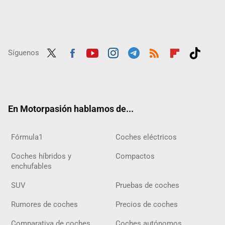
Síguenos
Twit
Fac
Yout
Inst
Tele
RSS
Flip
Tikt
ter
ebo
ube
agra
gra
boar
ok
ok
m
m
d
En Motorpasión hablamos de...
Fórmula1
Coches eléctricos
Coches híbridos y
Compactos
enchufables
SUV
Pruebas de coches
Rumores de coches
Precios de coches
Comparativa de coches
Coches autónomos