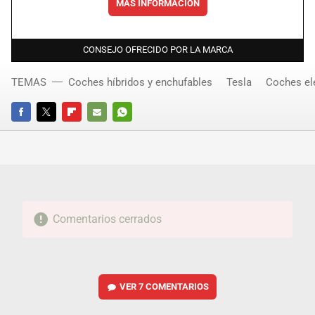
MÁS INFORMACIÓN
CONSEJO OFRECIDO POR LA MARCA
TEMAS
Coches híbridos y enchufables
Tesla
Coches el
FACEBOOK
TWITTER
FLIPBOARD
E-
WHATSAPP
MAIL
Comentarios cerrados
VER
7 COMENTARIOS