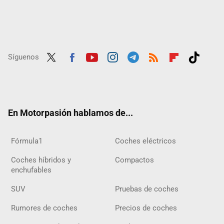
Síguenos
Twit
Fac
Yout
Inst
Tele
RSS
Flip
Tikt
ter
ebo
ube
agra
gra
boar
ok
ok
m
m
d
En Motorpasión hablamos de...
Fórmula1
Coches eléctricos
Coches híbridos y
Compactos
enchufables
SUV
Pruebas de coches
Rumores de coches
Precios de coches