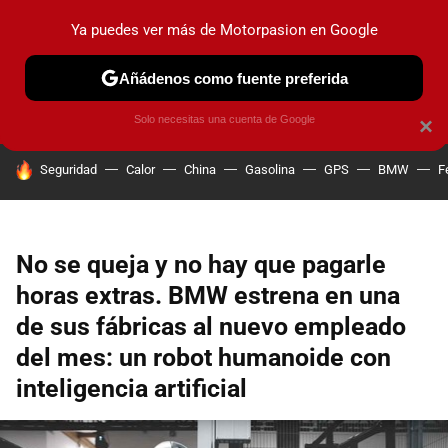
Ya puedes ver más de Motorpasion en Google
PRUEBAS
COCHES ELÉCTRICOS
OBSERVATORIO
F1
Añádenos como fuente preferida
Solo necesitas una cuenta de Google
×
HOY SE HABLA DE
Seguridad
Calor
China
Gasolina
GPS
BMW
F
No se queja y no hay que pagarle
horas extras. BMW estrena en una
de sus fábricas al nuevo empleado
del mes: un robot humanoide con
inteligencia artificial