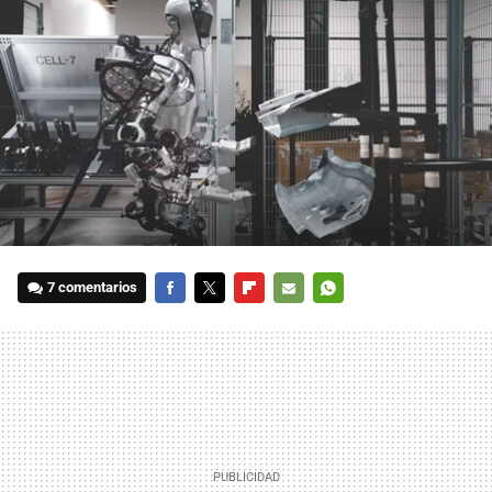
7 comentarios
FACEBOOK
TWITTER
FLIPBOARD
E-
WHATSAPP
MAIL