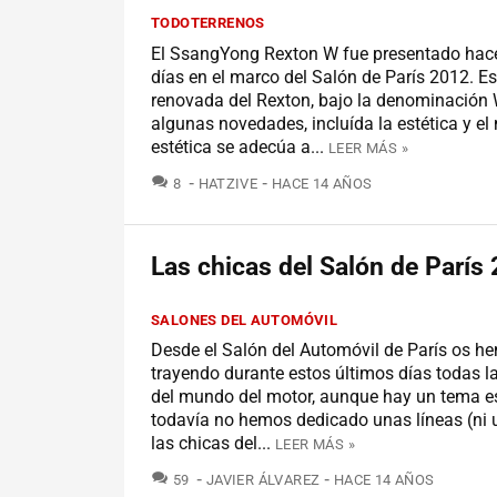
TODOTERRENOS
El SsangYong Rexton W fue presentado hace
días en el marco del Salón de París 2012. E
renovada del Rexton, bajo la denominación 
algunas novedades, incluída la estética y el
estética se adecúa a...
LEER MÁS »
COMENTARIOS
8
HATZIVE
HACE 14 AÑOS
Las chicas del Salón de París
SALONES DEL AUTOMÓVIL
Desde el Salón del Automóvil de París os h
trayendo durante estos últimos días todas 
del mundo del motor, aunque hay un tema est
todavía no hemos dedicado unas líneas (ni u
las chicas del...
LEER MÁS »
COMENTARIOS
59
JAVIER ÁLVAREZ
HACE 14 AÑOS