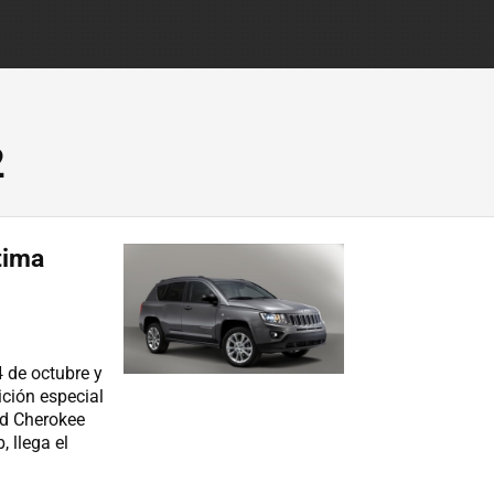
2
tima
 de octubre y
ición especial
nd Cherokee
 llega el