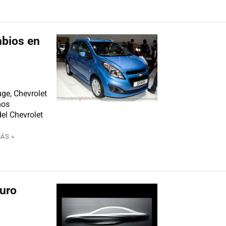
mbios en
ge, Chevrolet
mos
del Chevrolet
ÁS »
turo