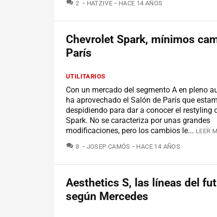
COMENTARIOS
2
HATZIVE
HACE 14 AÑOS
Chevrolet Spark, mínimos ca
París
UTILITARIOS
Con un mercado del segmento A en pleno au
ha aprovechado el Salón de París que esta
despidiendo para dar a conocer el restyling 
Spark. No se caracteriza por unas grandes
modificaciones, pero los cambios le...
LEER M
COMENTARIOS
8
JOSEP CAMÓS
HACE 14 AÑOS
Aesthetics S, las líneas del fu
según Mercedes