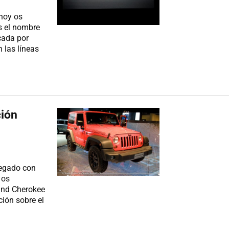
 hoy os
es el nombre
cada por
 las líneas
ción
legado con
 os
and Cherokee
ción sobre el