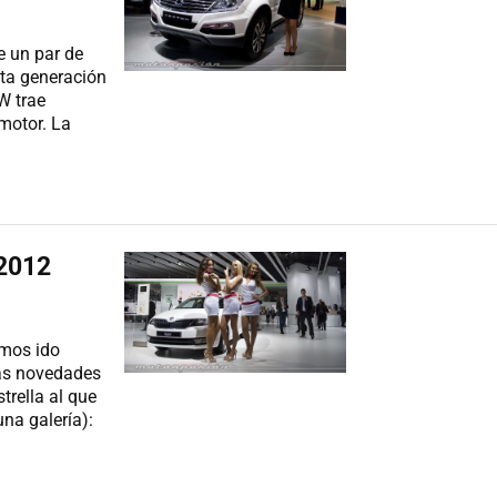
 un par de
sta generación
W trae
 motor. La
 2012
emos ido
las novedades
rella al que
na galería):