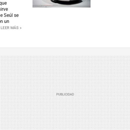
 que
irve
e Seúl se
en un
LEER MÁS »