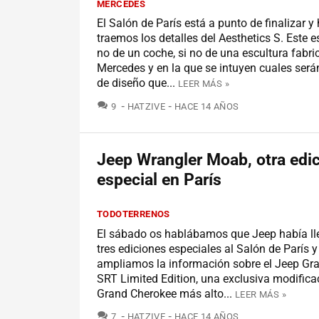
MERCEDES
El Salón de París está a punto de finalizar y
traemos los detalles del Aesthetics S. Este 
no de un coche, si no de una escultura fabri
Mercedes y en la que se intuyen cuales serán
de diseño que...
LEER MÁS »
COMENTARIOS
9
HATZIVE
HACE 14 AÑOS
Jeep Wrangler Moab, otra edi
especial en París
TODOTERRENOS
El sábado os hablábamos que Jeep había l
tres ediciones especiales al Salón de París y
ampliamos la información sobre el Jeep Gr
SRT Limited Edition, una exclusiva modifica
Grand Cherokee más alto...
LEER MÁS »
COMENTARIOS
7
HATZIVE
HACE 14 AÑOS