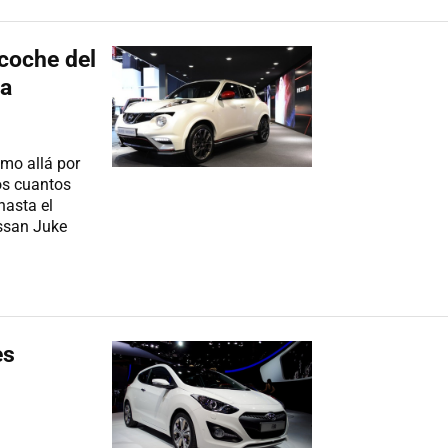
coche del
pa
mo allá por
os cuantos
hasta el
issan Juke
es