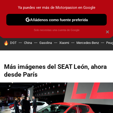
Ya puedes ver más de Motorpasion en Google
PRUEBAS
COCHES ELÉCTRICOS
OBSERVATORIO
F1
Añádenos como fuente preferida
Solo necesitas una cuenta de Google
×
HOY SE HABLA DE
DGT
China
Gasolina
Xiaomi
Mercedes-Benz
Peug
Más imágenes del SEAT León, ahora
desde París