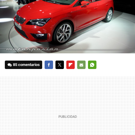
85 comentarios
FACEBOOK
TWITTER
FLIPBOARD
E-
WHATSAPP
MAIL