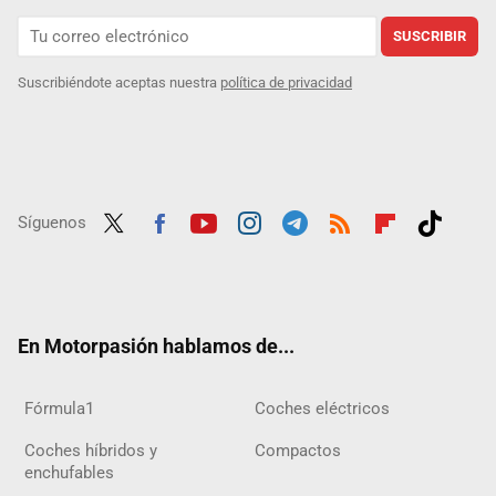
SUSCRIBIR
Suscribiéndote aceptas nuestra
política de privacidad
Síguenos
Twit
Fac
Yout
Inst
Tele
RSS
Flip
Tikt
ter
ebo
ube
agra
gra
boar
ok
ok
m
m
d
En Motorpasión hablamos de...
Fórmula1
Coches eléctricos
Coches híbridos y
Compactos
enchufables