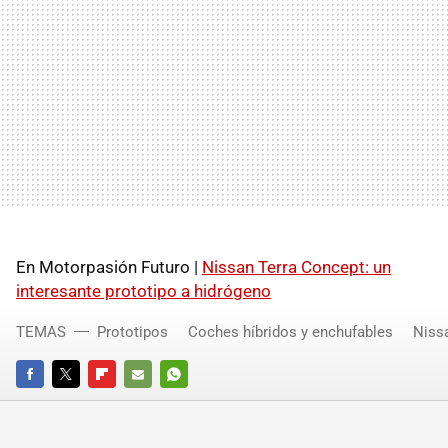
En Motorpasión Futuro |
Nissan Terra Concept: un
interesante prototipo a hidrógeno
TEMAS
Prototipos
Coches híbridos y enchufables
Niss
FACEBOOK
TWITTER
FLIPBOARD
E-
WHATSAPP
MAIL