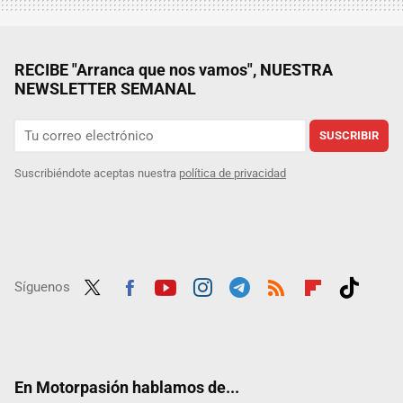
RECIBE "Arranca que nos vamos", NUESTRA
NEWSLETTER SEMANAL
SUSCRIBIR
Suscribiéndote aceptas nuestra
política de privacidad
Síguenos
Twit
Fac
Yout
Inst
Tele
RSS
Flip
Tikt
ter
ebo
ube
agra
gra
boar
ok
ok
m
m
d
En Motorpasión hablamos de...