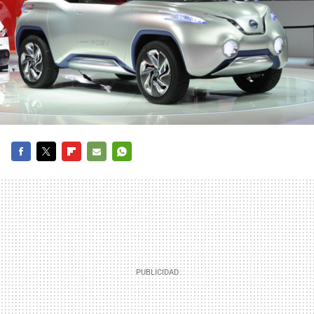
FACEBOOK
TWITTER
FLIPBOARD
E-
WHATSAPP
MAIL