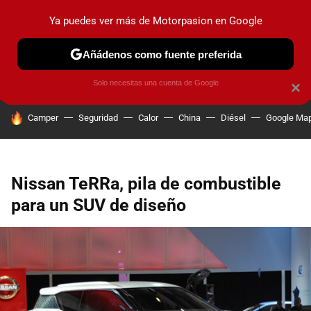
Ya puedes ver más de Motorpasion en Google
PRUEBAS
COCHES ELÉCTRICOS
OBSERVATORIO
F1
Añádenos como fuente preferida
Solo necesitas una cuenta de Google
×
HOY SE HABLA DE
Camper
Seguridad
Calor
China
Diésel
Google Ma
Nissan TeRRa, pila de combustible
para un SUV de diseño