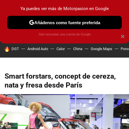
Ya puedes ver más de Motorpasion en Google
PRUEBAS
COCHES ELÉCTRICOS
OBSERVATORIO
F1
Añádenos como fuente preferida
Solo necesitas una cuenta de Google
×
HOY SE HABLA DE
DGT
Android Auto
Calor
China
Google Maps
Pors
Smart forstars, concept de cereza,
nata y fresa desde París