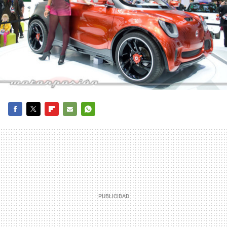
FACEBOOK
TWITTER
FLIPBOARD
E-
WHATSAPP
MAIL