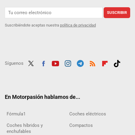
SUSCRIBIR
Suscribiéndote aceptas nuestra
política de privacidad
Síguenos
Twit
Fac
Yout
Inst
Tele
RSS
Flip
Tikt
ter
ebo
ube
agra
gra
boar
ok
ok
m
m
d
En Motorpasión hablamos de...
Fórmula1
Coches eléctricos
Coches híbridos y
Compactos
enchufables