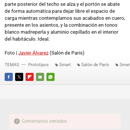
parte posterior del techo se alza y el portón se abate
de forma automática para dejar libre el espacio de
carga mientras contemplamos sus acabados en cuero,
presente en los asientos, y la combinación en tonos
blanco madreperla y aluminio cepillado en el interior
del habitáculo. Ideal.
Foto |
Javier Álvarez
(Salón de París)
TEMAS
Prototipos
Smart
Salón de París
Smart
FACEBOOK
TWITTER
FLIPBOARD
E-
WHATSAPP
MAIL
Comentarios cerrados