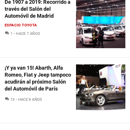
De 1907 a 2019: Recorrido a
través del Salón del
Automóvil de Madrid
ESPACIO TOYOTA
COMENTARIOS
1
HACE 7 AÑOS
¡Y ya van 15! Abarth, Alfa
Romeo, Fiat y Jeep tampoco
acudirán al próximo Salón
del Automóvil de París
COMENTARIOS
13
HACE 8 AÑOS