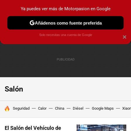
Ya puedes ver más de Motorpasion en Google
MENÚ
NUEVO
Añádenos como fuente preferida
PRUEBAS
COCHES ELÉCTRICOS
OBSERVATORIO
F1
Solo necesitas una cuenta de Google
×
Salón
HOY SE HABLA DE
Seguridad
Calor
China
Diésel
Google Maps
Xiao
El Salón del Vehículo de