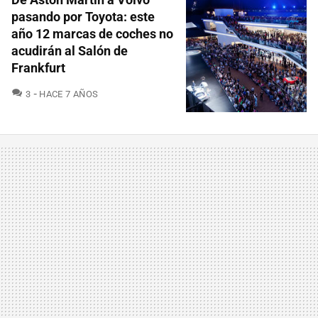
pasando por Toyota: este
año 12 marcas de coches no
acudirán al Salón de
Frankfurt
COMENTARIOS
3
HACE 7 AÑOS