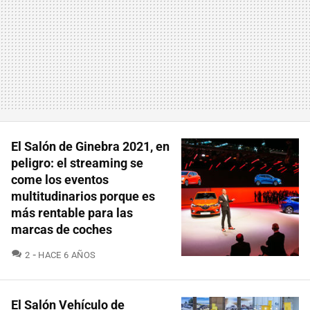
El Salón de Ginebra 2021, en
peligro: el streaming se
come los eventos
multitudinarios porque es
más rentable para las
marcas de coches
COMENTARIOS
2
HACE 6 AÑOS
El Salón Vehículo de