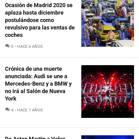
Ocasión de Madrid 2020 se
aplaza hasta diciembre
postulándose como
revulsivo para las ventas de
coches
COMENTARIOS
0
HACE 6 AÑOS
Crónica de una muerte
anunciada: Audi se une a
Mercedes-Benz y a BMW y
no irá al Salón de Nueva
York
COMENTARIOS
4
HACE 7 AÑOS
De Aston Martin a Volvo