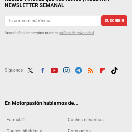
NEWSLETTER SEMANAL
SUSCRIBIR
Suscribiéndote aceptas nuestra
política de privacidad
Síguenos
Twit
Fac
Yout
Inst
Tele
RSS
Flip
Tikt
ter
ebo
ube
agra
gra
boar
ok
ok
m
m
d
En Motorpasión hablamos de...
Fórmula1
Coches eléctricos
Coches híbridos y
Compactos