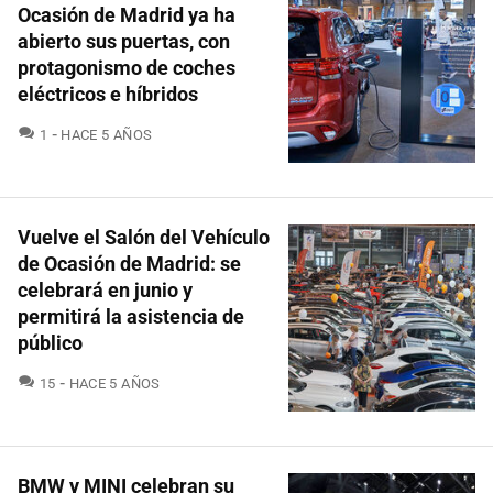
Ocasión de Madrid ya ha
abierto sus puertas, con
protagonismo de coches
eléctricos e híbridos
COMENTARIOS
1
HACE 5 AÑOS
Vuelve el Salón del Vehículo
de Ocasión de Madrid: se
celebrará en junio y
permitirá la asistencia de
público
COMENTARIOS
15
HACE 5 AÑOS
BMW y MINI celebran su