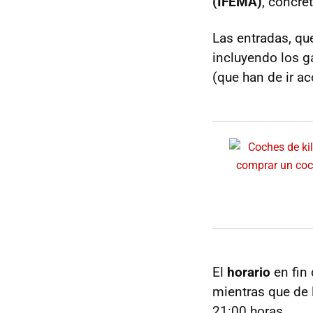
(IFEMA)
, concre
Las entradas, q
incluyendo los g
(que han de ir a
El
horario
en fin
mientras que de l
21:00 horas.