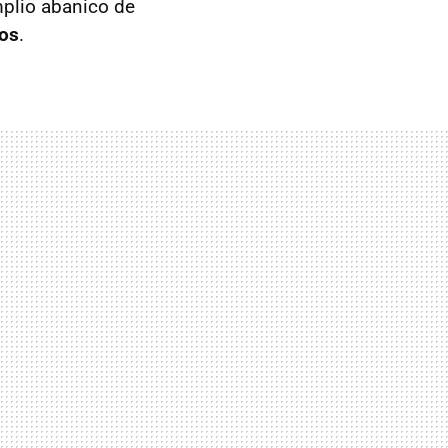
mplio abanico de
dos
.