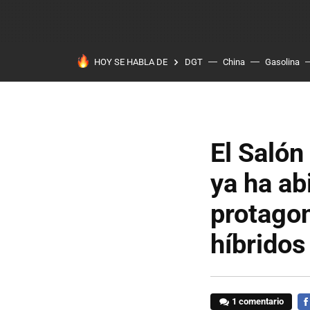
HOY SE HABLA DE
DGT
China
Gasolina
El Salón
ya ha ab
protagon
híbridos
1 comentario