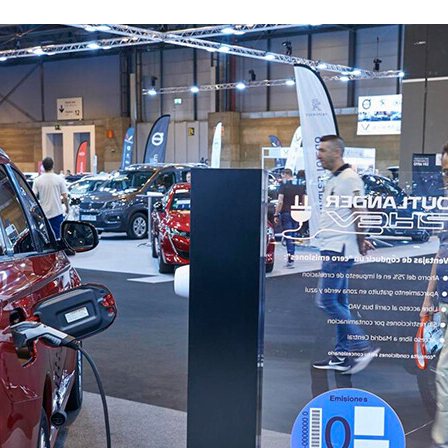
CEBOOK
TWITTER
FLIPBOARD
E-
MAIL