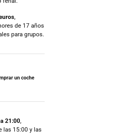
ferial.
euros
,
enores de 17 años
ales para grupos.
omprar un coche
 a 21:00
,
e las 15:00 y las