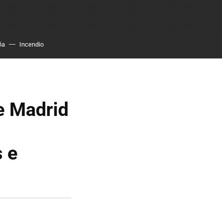
ña
Incendio
e Madrid
s e