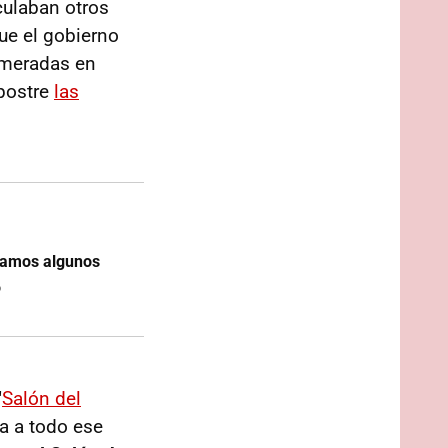
rculaban otros
ue el gobierno
numeradas en
 postre
las
asamos algunos
o
"
Salón del
a a todo ese