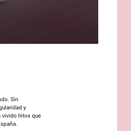
ndo. Sin
gularidad y
 vivido hitos que
 España.