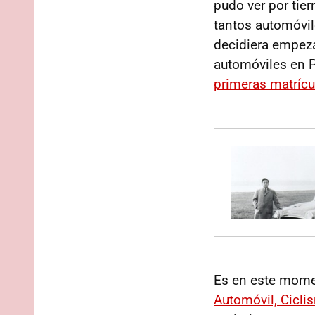
pudo ver por tier
tantos automóvil
decidiera empeza
automóviles en P
primeras matrícul
Es en este momen
Automóvil, Cicli