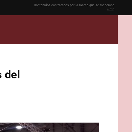
Contenidos contratados por la marca que se menciona
+info
 del