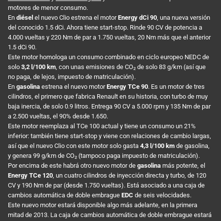
motores de menor consumo.
En
diésel
el nuevo Clio estrena el motor
Energy
dCi 90
, una nueva versión
del conocido 1.5 dCi. Ahora tiene start-stop. Rinde 90 CV de potencia a
4.000 vueltas y 220 Nm de par a 1.750 vueltas, 20 Nm más que el anterior
1.5 dCi 90.
Este motor homologa un consumo combinado en ciclo europeo NEDC de
solo
3,2 l/100 km
, con unas emisiones de CO₂ de solo 83 g/km (así que
no paga, de lejos, impuesto de matriculación).
En
gasolina
estrena el nuevo motor
Energy
TCe 90
. Es un motor de tres
cilindros, el primero que fabrica Renault en su historia, con turbo de muy
baja inercia, de solo 0.9 litros. Entrega 90 CV a 5.000 rpm y 135 Nm de par
a 2.500 vueltas, el 90% desde 1.650.
Este motor reemplaza al TCe 100 actual y tiene un consumo un 21%
inferior: también tiene start-stop y viene con relaciones de cambio largas,
así que el nuevo Clio con este motor solo gasta
4,3 l/100 km
de gasolina,
y genera 99 g/km de CO₂ (tampoco paga impuesto de matriculación).
Por encima de este habrá otro nuevo motor de
gasolina
más potente, el
Energy
TCe 120
, un cuatro cilindros de inyección directa y turbo, de 120
CV y 190 Nm de par (desde 1.750 vueltas). Está asociado a una caja de
cambios automática de doble embrague
EDC
de seis velocidades.
Este nuevo motor estará disponible algo más adelante, en la primera
mitad de 2013. La caja de cambios automática de doble embrague estará