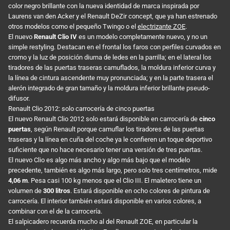
color negro brillante con la nueva identidad de marca inspirada por
Laurens van den Acker y el Renault DeZir concept, que ya han estrenado
otros modelos como el pequeño Twingo o el
electrizante ZOE
.
El nuevo
Renault Clio IV
es un modelo completamente nuevo, y no un
simple restyling. Destacan en el frontal los faros con perfiles curvados en
cromo y la luz de posición diurna de ledes en la parrilla; en el lateral los
tiradores de las puertas traseras camuflados, la moldura inferior curva y
la línea de cintura ascendente muy pronunciada; y en la parte trasera el
alerón integrado de gran tamaño y la moldura inferior brillante pseudo-
difusor.
Renault Clio 2012: solo carrocería de cinco puertas
El nuevo Renault Clio 2012 solo estará disponible en carrocería de
cinco
puertas
, según Renault porque camuflar los tiradores de las puertas
traseras y la línea en cuña del coche ya le confieren un toque deportivo
suficiente que no hace necesario tener una versión de tres puertas.
El nuevo Clio es algo más ancho y algo más bajo que el modelo
precedente, también es algo más largo, pero solo tres centímetros, mide
4,06 m
. Pesa casi 100 kg menos que el Clio III. El maletero tiene un
volumen de
300 litros
. Estará disponible en ocho colores de pintura de
carrocería. El interior también estará disponible en varios colores, a
combinar con el de la carrocería.
El salpicadero recuerda mucho al del Renault ZOE, en particular la