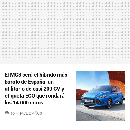
El MG3 será el híbrido más
barato de España: un
utilitario de casi 200 CV y
etiqueta ECO que rondará
los 14.000 euros
COMENTARIOS
16
HACE 2 AÑOS