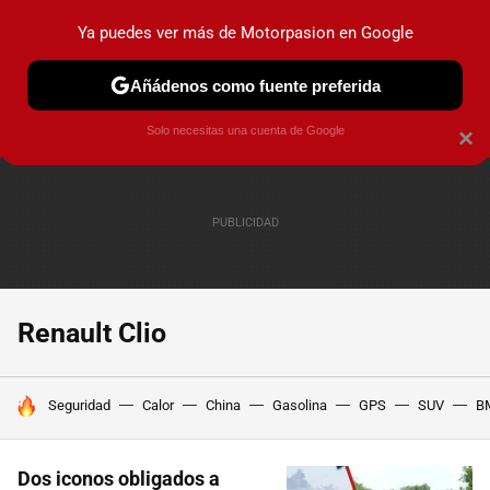
Ya puedes ver más de Motorpasion en Google
PRUEBAS
COCHES ELÉCTRICOS
OBSERVATORIO
F1
Añádenos como fuente preferida
Solo necesitas una cuenta de Google
×
Renault Clio
HOY SE HABLA DE
Seguridad
Calor
China
Gasolina
GPS
SUV
B
Dos iconos obligados a