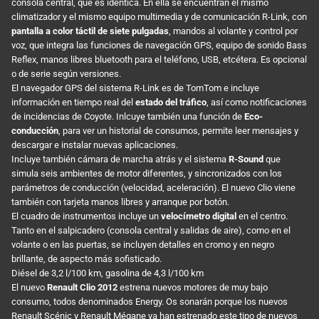
consola central, que es idéntica. En ella se encuentran el mismo
climatizador y el mismo equipo multimedia y de comunicación R-Link, con
pantalla a color táctil de siete pulgadas
, mandos al volante y control por
voz, que integra las funciones de navegación GPS, equipo de sonido Bass
Reflex, manos libres bluetooth para el teléfono, USB, etcétera. Es opcional
o de serie según versiones.
El navegador GPS del sistema R-Link es de TomTom e incluye
información en tiempo real del
estado del tráfico
, así como notificaciones
de incidencias de Coyote. Inlcuye también una función de
Eco-
conducción
, para ver un historial de consumos, permite leer mensajes y
descargar e instalar nuevas aplicaciones.
Incluye también cámara de marcha atrás y el sistema
R-Sound
que
simula seis ambientes de motor diferentes, y sincronizados con los
parámetros de conducción (velocidad, aceleración). El nuevo Clio viene
también con tarjeta manos libres y arranque por botón.
El cuadro de instrumentos incluye un
velocímetro digital
en el centro.
Tanto en el salpicadero (consola central y salidas de aire), como en el
volante o en las puertas, se incluyen detalles en cromo y en negro
brillante, de aspecto más sofisticado.
Diésel de 3,2 l/100 km, gasolina de 4,3 l/100 km
El nuevo
Renault Clio 2012
estrena nuevos motores de muy bajo
consumo, todos denominados Energy. Os sonarán porque los nuevos
Renault Scénic
y
Renault Mégane
ya han estrenado este tipo de nuevos