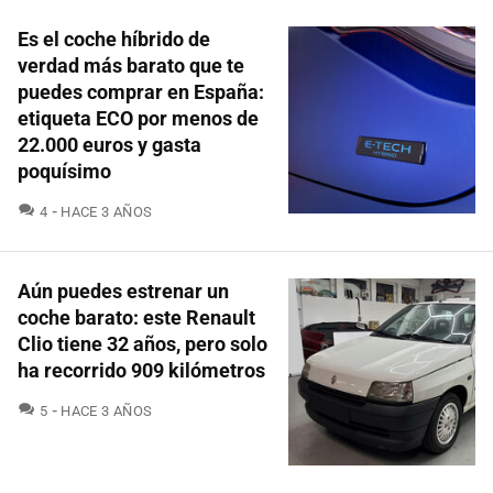
Es el coche híbrido de
verdad más barato que te
puedes comprar en España:
etiqueta ECO por menos de
22.000 euros y gasta
poquísimo
COMENTARIOS
4
HACE 3 AÑOS
Aún puedes estrenar un
coche barato: este Renault
Clio tiene 32 años, pero solo
ha recorrido 909 kilómetros
COMENTARIOS
5
HACE 3 AÑOS