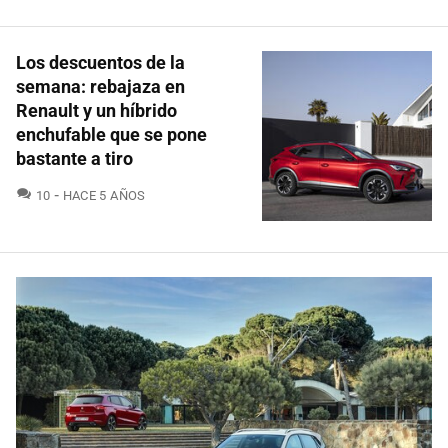
Los descuentos de la
semana: rebajaza en
Renault y un híbrido
enchufable que se pone
bastante a tiro
COMENTARIOS
10
HACE 5 AÑOS