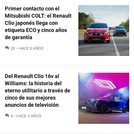
Primer contacto con el
Mitsubishi COLT: el Renault
Clio japonés llega con
etiqueta ECO y cinco años
de garantía
COMENTARIOS
20
HACE 3 AÑOS
Del Renault Clio 16v al
Williams: la historia del
eterno utilitario a través de
cinco de sus mejores
anuncios de televisión
COMENTARIOS
4
HACE 3 AÑOS