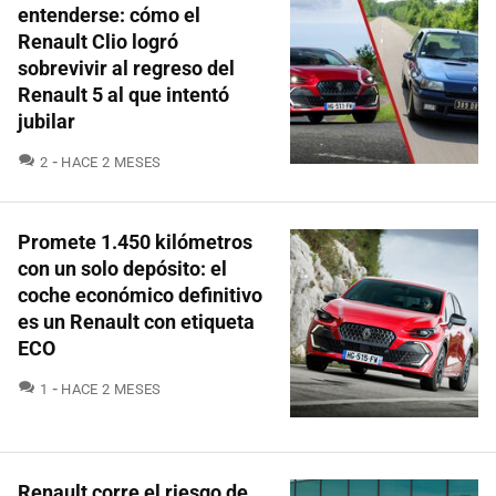
entenderse: cómo el
Renault Clio logró
sobrevivir al regreso del
Renault 5 al que intentó
jubilar
COMENTARIOS
2
HACE 2 MESES
Promete 1.450 kilómetros
con un solo depósito: el
coche económico definitivo
es un Renault con etiqueta
ECO
COMENTARIOS
1
HACE 2 MESES
Renault corre el riesgo de