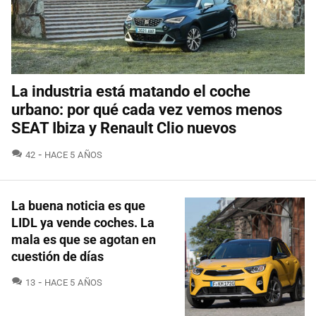
La industria está matando el coche
urbano: por qué cada vez vemos menos
SEAT Ibiza y Renault Clio nuevos
COMENTARIOS
42
HACE 5 AÑOS
La buena noticia es que
LIDL ya vende coches. La
mala es que se agotan en
cuestión de días
COMENTARIOS
13
HACE 5 AÑOS