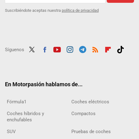
Suscribiéndote aceptas nuestra
política de privacidad
Síguenos
Twit
Fac
Yout
Inst
Tele
RSS
Flip
Tikt
ter
ebo
ube
agra
gra
boar
ok
ok
m
m
d
En Motorpasión hablamos de...
Fórmula1
Coches eléctricos
Coches híbridos y
Compactos
enchufables
SUV
Pruebas de coches