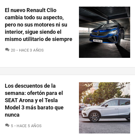
El nuevo Renault Clio
cambia todo su aspecto,
pero no sus motores ni su
interior, sigue siendo el
mismo utilitario de siempre
COMENTARIOS
20
HACE 3 AÑOS
Los descuentos de la
semana: ofertón para el
SEAT Arona y el Tesla
Model 3 más barato que
nunca
COMENTARIOS
5
HACE 5 AÑOS