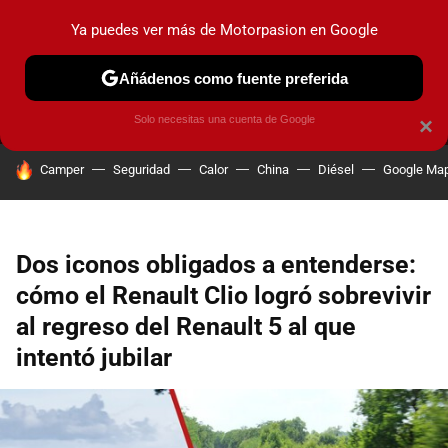
Ya puedes ver más de Motorpasion en Google
MENÚ
NUEVO
Añádenos como fuente preferida
PRUEBAS
COCHES ELÉCTRICOS
OBSERVATORIO
F1
Solo necesitas una cuenta de Google
×
HOY SE HABLA DE
Camper
Seguridad
Calor
China
Diésel
Google Ma
Dos iconos obligados a entenderse:
cómo el Renault Clio logró sobrevivir
al regreso del Renault 5 al que
intentó jubilar