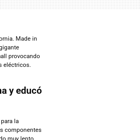
fornia. Made in
 gigante
hall provocando
 eléctricos.
na y educó
para la
Los componentes
odo muy lento,