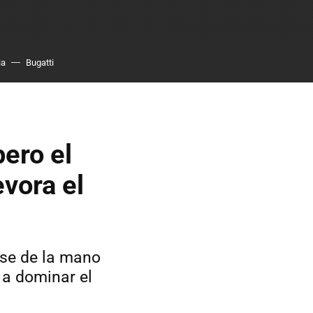
ia
Bugatti
pero el
vora el
rse de la mano
 a dominar el