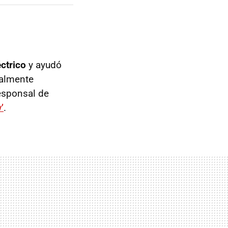
ctrico
y ayudó
talmente
responsal de
’
.