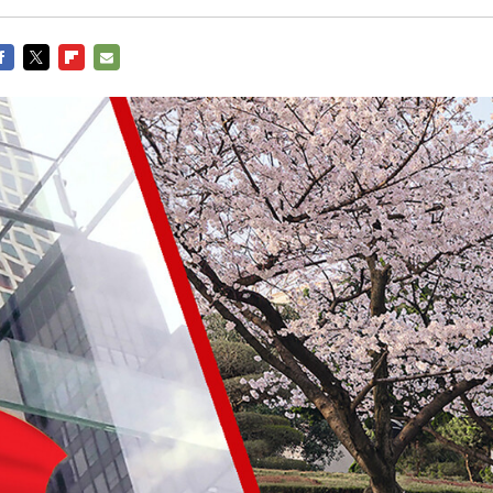
ACEBOOK
TWITTER
FLIPBOARD
E-
MAIL