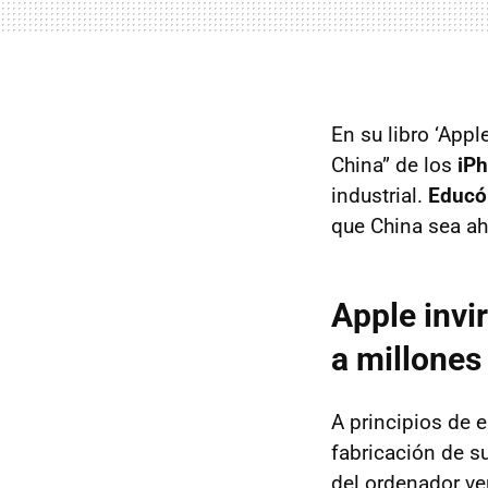
En su libro ‘Appl
China” de los
iP
industrial.
Educó 
que China sea a
Apple invi
a millones
A principios de 
fabricación de s
del ordenador ve