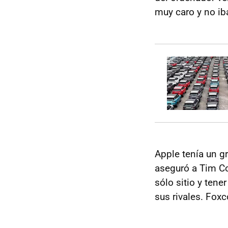
muy caro y no ib
Apple tenía un g
aseguró a Tim Co
sólo sitio y tene
sus rivales. Fox