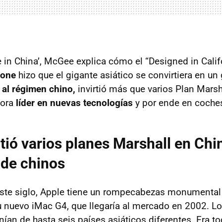
e in China’, McGee explica cómo el “Designed in Cali
hone
hizo que el gigante asiático se convirtiera en un
al régimen chino,
invirtió más que varios Plan Mars
hora
líder en nuevas tecnologías
y por ende en coches
rtió varios planes Marshall en Chi
 de chinos
este siglo, Apple tiene un rompecabezas monumental 
u nuevo iMac G4, que llegaría al mercado en 2002. 
nían de hasta seis países asiáticos diferentes. Era t