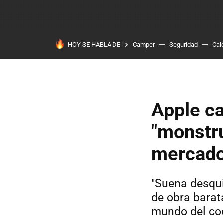
HOY SE HABLA DE
Camper
Seguridad
Cal
Apple ca
"monstru
mercado
"Suena desqui
de obra barat
mundo del coc