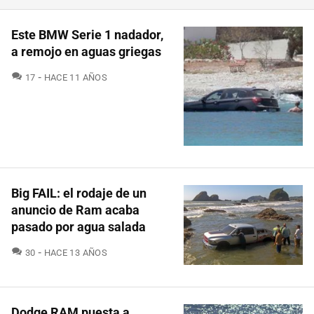
Este BMW Serie 1 nadador,
a remojo en aguas griegas
COMENTARIOS
17
HACE 11 AÑOS
Big FAIL: el rodaje de un
anuncio de Ram acaba
pasado por agua salada
COMENTARIOS
30
HACE 13 AÑOS
Dodge RAM puesta a