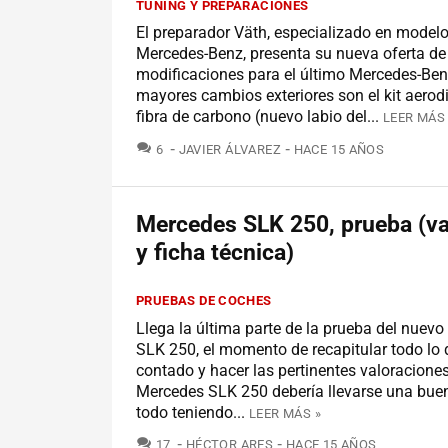
TUNING Y PREPARACIONES
El preparador Väth, especializado en model
Mercedes-Benz, presenta su nueva oferta de
modificaciones para el último Mercedes-Be
mayores cambios exteriores son el kit aero
fibra de carbono (nuevo labio del...
LEER MÁS 
COMENTARIOS
6
JAVIER ÁLVAREZ
HACE 15 AÑOS
Mercedes SLK 250, prueba (va
y ficha técnica)
PRUEBAS DE COCHES
Llega la última parte de la prueba del nuev
SLK 250, el momento de recapitular todo lo
contado y hacer las pertinentes valoraciones
Mercedes SLK 250 debería llevarse una buen
todo teniendo...
LEER MÁS »
COMENTARIOS
17
HÉCTOR ARES
HACE 15 AÑOS