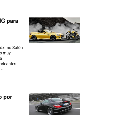
G para
róximo Salón
os muy
la
bricantes
 »
o por