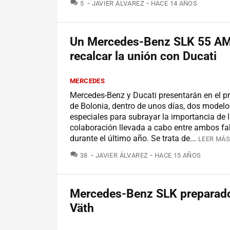
COMENTARIOS
5
JAVIER ÁLVAREZ
HACE 14 AÑOS
Un Mercedes-Benz SLK 55 AM
recalcar la unión con Ducati
MERCEDES
Mercedes-Benz y Ducati presentarán en el p
de Bolonia, dentro de unos días, dos model
especiales para subrayar la importancia de 
colaboración llevada a cabo entre ambos fa
durante el último año. Se trata de...
LEER MÁS
COMENTARIOS
38
JAVIER ÁLVAREZ
HACE 15 AÑOS
Mercedes-Benz SLK preparad
Väth