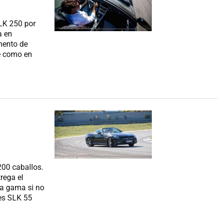
LK 250 por
a en
omento de
ie como en
200 caballos.
rega el
la gama si no
es SLK 55