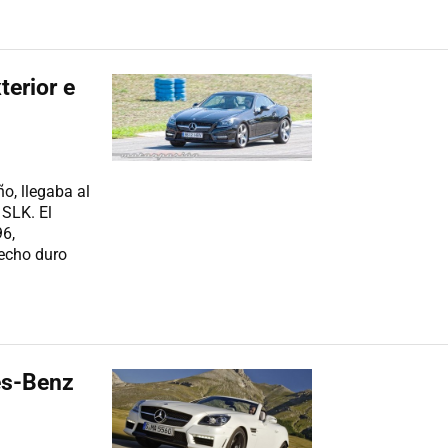
erior e
o, llegaba al
 SLK. El
96,
techo duro
es-Benz