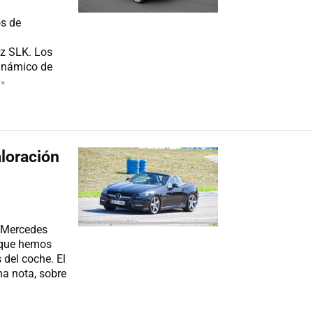
os de
nz SLK. Los
dinámico de
»
loración
o Mercedes
 que hemos
 del coche. El
a nota, sobre