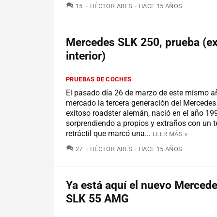
COMENTARIOS
15
HÉCTOR ARES
HACE 15 AÑOS
Mercedes SLK 250, prueba (ext
interior)
PRUEBAS DE COCHES
El pasado día 26 de marzo de este mismo añ
mercado la tercera generación del Mercedes
exitoso roadster alemán, nació en el año 19
sorprendiendo a propios y extraños con un 
retráctil que marcó una...
LEER MÁS »
COMENTARIOS
27
HÉCTOR ARES
HACE 15 AÑOS
Ya está aquí el nuevo Merced
SLK 55 AMG