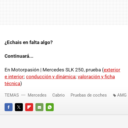
¿Echais en falta algo?
Continuará...
En Motorpasión | Mercedes SLK 250, prueba (
exterior
e interior
;
conducción y dinámica
;
valoración y ficha
técnica
)
TEMAS
Mercedes
Cabrio
Pruebas de coches
AMG
FACEBOOK
TWITTER
FLIPBOARD
E-
WHATSAPP
MAIL