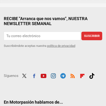
RECIBE "Arranca que nos vamos", NUESTRA
NEWSLETTER SEMANAL
SUSCRIBIR
Suscribiéndote aceptas nuestra
política de privacidad
Síguenos
Twit
Fac
Yout
Inst
Tele
RSS
Flip
Tikt
ter
ebo
ube
agra
gra
boar
ok
ok
m
m
d
En Motorpasión hablamos de...