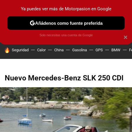
Ya puedes ver más de Motorpasion en Google
PRUEBAS
COCHES ELÉCTRICOS
OBSERVATORIO
F1
Añádenos como fuente preferida
Solo necesitas una cuenta de Google
×
HOY SE HABLA DE
Seguridad
Calor
China
Gasolina
GPS
BMW
F
Nuevo Mercedes-Benz SLK 250 CDI