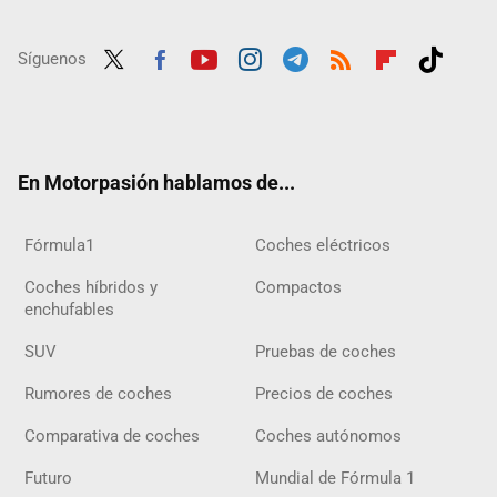
Síguenos
Twit
Fac
Yout
Inst
Tele
RSS
Flip
Tikt
ter
ebo
ube
agra
gra
boar
ok
ok
m
m
d
En Motorpasión hablamos de...
Fórmula1
Coches eléctricos
Coches híbridos y
Compactos
enchufables
SUV
Pruebas de coches
Rumores de coches
Precios de coches
Comparativa de coches
Coches autónomos
Futuro
Mundial de Fórmula 1