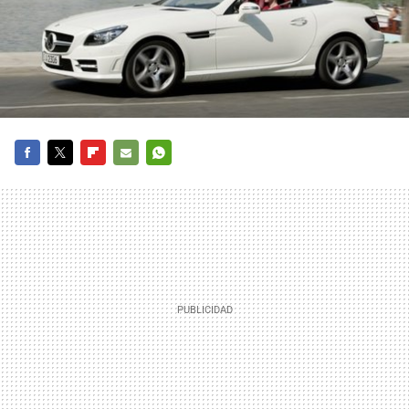
FACEBOOK
TWITTER
FLIPBOARD
E-
WHATSAPP
MAIL