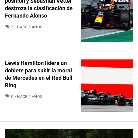
position y Sebastian Vettel
destroza la clasificación de
Fernando Alonso
COMENTARIOS
7
HACE 5 AÑOS
Lewis Hamilton lidera un
doblete para subir la moral
de Mercedes en el Red Bull
Ring
COMENTARIOS
0
HACE 5 AÑOS