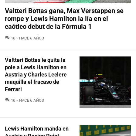
Valtteri Bottas gana, Max Verstappen se
rompe y Lewis Hamilton la lía en el
caótico debut de la Fórmula 1
COMENTARIOS
10
HACE 6 AÑOS
Valtteri Bottas le quita la
pole a Lewis Hamilton en
Austria y Charles Leclerc
maquilla el fracaso de
Ferrari
COMENTARIOS
10
HACE 6 AÑOS
Lewis Hamilton manda en
Austria y Racing Point