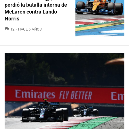
perdió la batalla interna de
McLaren contra Lando
Norris
COMENTARIOS
12
HACE 6 AÑOS