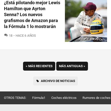
¿Está pilotando mejor Lewis
Hamilton que Ayrton
Senna? Los nuevos
grafismos de Amazon para
la Fórmula 1 lo mostrarán
COMENTARIOS
18
HACE 6 AÑOS
«
MÁS RECIENTES
MÁS ANTIGUAS
»
ARCHIVO DE NOTICIAS
OTROS TEMAS:
Fórmula1
Coches eléctricos
Rumores de coches