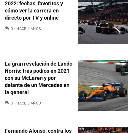
2022: fechas, favoritos y
cómo ver la carrera en
directo por TV y online
COMENTARIOS
0
HACE 4 AÑOS
La gran revelación de Lando
Norris: tres podios en 2021
con su McLaren y por
delante de un Mercedes en
la general
COMENTARIOS
3
HACE 5 AÑOS
Fernando Alonso, contra los