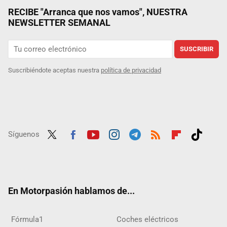
RECIBE "Arranca que nos vamos", NUESTRA
NEWSLETTER SEMANAL
SUSCRIBIR
Suscribiéndote aceptas nuestra
política de privacidad
Síguenos
Twit
Fac
Yout
Inst
Tele
RSS
Flip
Tikt
ter
ebo
ube
agra
gra
boar
ok
ok
m
m
d
En Motorpasión hablamos de...
Fórmula1
Coches eléctricos