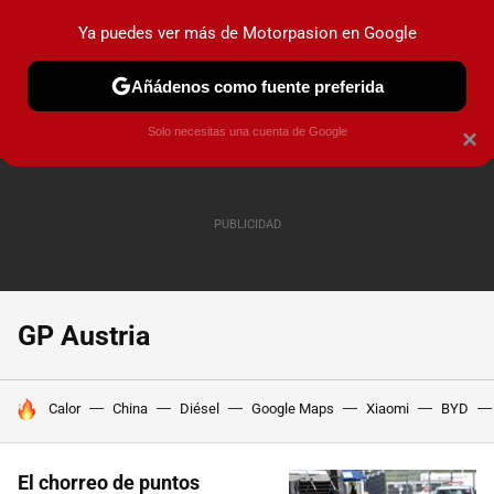
Ya puedes ver más de Motorpasion en Google
PRUEBAS
COCHES ELÉCTRICOS
OBSERVATORIO
F1
Añádenos como fuente preferida
Solo necesitas una cuenta de Google
×
GP Austria
HOY SE HABLA DE
Calor
China
Diésel
Google Maps
Xiaomi
BYD
El chorreo de puntos