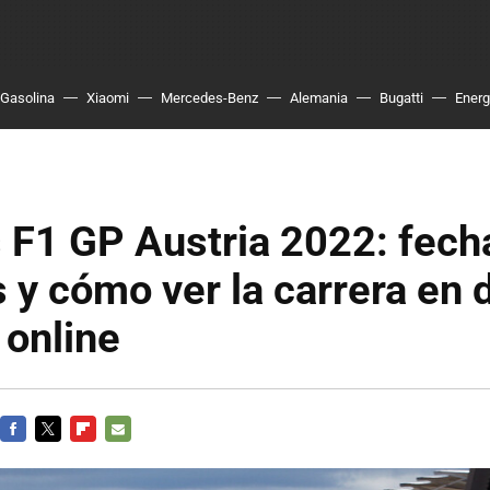
Gasolina
Xiaomi
Mercedes-Benz
Alemania
Bugatti
Energ
 F1 GP Austria 2022: fech
s y cómo ver la carrera en 
 online
FACEBOOK
TWITTER
FLIPBOARD
E-
MAIL