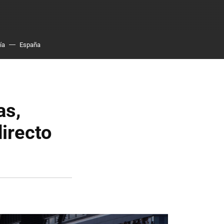
ía
España
as,
directo