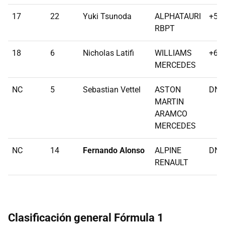
17
22
Yuki Tsunoda
ALPHATAURI
+54
RBPT
18
6
Nicholas Latifi
WILLIAMS
+68
MERCEDES
NC
5
Sebastian Vettel
ASTON
DNF
MARTIN
ARAMCO
MERCEDES
NC
14
Fernando Alonso
ALPINE
DNF
RENAULT
Clasificación general Fórmula 1