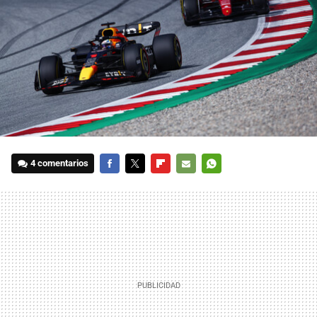
4 comentarios
FACEBOOK
TWITTER
FLIPBOARD
E-
WHATSAPP
MAIL