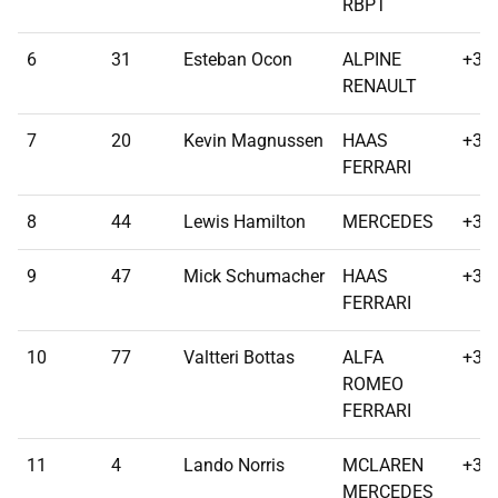
RBPT
6
31
Esteban Ocon
ALPINE
+31
RENAULT
7
20
Kevin Magnussen
HAAS
+34
FERRARI
8
44
Lewis Hamilton
MERCEDES
+35
9
47
Mick Schumacher
HAAS
+37
FERRARI
10
77
Valtteri Bottas
ALFA
+37
ROMEO
FERRARI
11
4
Lando Norris
MCLAREN
+38
MERCEDES