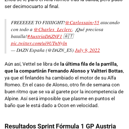
ser decimocuarto al final.
FREEEEEE TO FIIIIIGHT!
@Carlossainz55
atacando
con todo a
@Charles_Leclerc
. ¡Qué preciosa
batalla!
#AustriaDAZNF1
🇦🇹
pic.twitter.com/ui9UTnNyln
— DAZN España (@DAZN_ES)
July 9, 2022
Aún así, Vettel se libra de
la última fila de la parrilla,
que la compartirán Fernando Alonso y Valtteri Bottas
,
ya que el finlandés ha cambiado el motor de su Alfa
Romeo. En el caso de Alonso, otro fin de semana con
buen ritmo que se va al garete por la incompetencia de
Alpine. Así será imposible que plasme en puntos el
baño que le está dado a Ocon en velocidad.
Resultados Sprint Fórmula 1 GP Austria