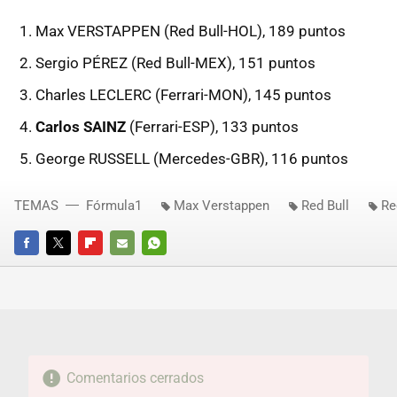
Max VERSTAPPEN (Red Bull-HOL), 189 puntos
Sergio PÉREZ (Red Bull-MEX), 151 puntos
Charles LECLERC (Ferrari-MON), 145 puntos
Carlos SAINZ
(Ferrari-ESP), 133 puntos
George RUSSELL (Mercedes-GBR), 116 puntos
TEMAS
Fórmula1
Max Verstappen
Red Bull
Re
FACEBOOK
TWITTER
FLIPBOARD
E-
WHATSAPP
MAIL
Comentarios cerrados