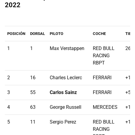
2022
POSICIÓN
DORSAL
PILOTO
COCHE
TIEM
1
1
Max Verstappen
RED BULL
26:3
RACING
RBPT
2
16
Charles Leclerc
FERRARI
+1.
3
55
Carlos Sainz
FERRARI
+5.
4
63
George Russell
MERCEDES
+13
5
11
Sergio Perez
RED BULL
+18
RACING