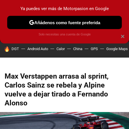
Ya puedes ver más de Motorpasion en Google
MENÚ
NUEVO
Añádenos como fuente preferida
PRUEBAS
COCHES ELÉCTRICOS
OBSERVATORIO
F1
Solo necesitas una cuenta de Google
×
HOY SE HABLA DE
DGT
Android Auto
Calor
China
GPS
Google Maps
Max Verstappen arrasa al sprint,
Carlos Sainz se rebela y Alpine
vuelve a dejar tirado a Fernando
Alonso