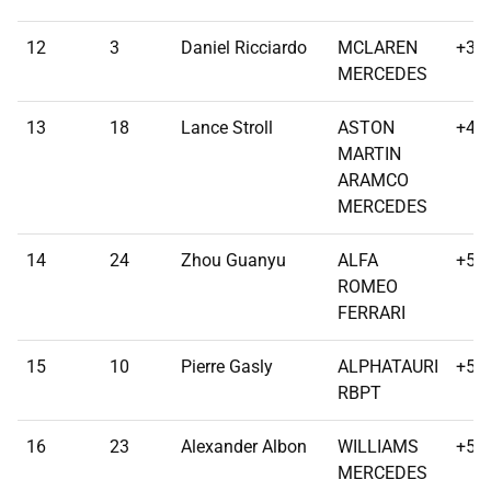
12
3
Daniel Ricciardo
MCLAREN
+39
MERCEDES
13
18
Lance Stroll
ASTON
+48
MARTIN
ARAMCO
MERCEDES
14
24
Zhou Guanyu
ALFA
+50
ROMEO
FERRARI
15
10
Pierre Gasly
ALPHATAURI
+52
RBPT
16
23
Alexander Albon
WILLIAMS
+52
MERCEDES