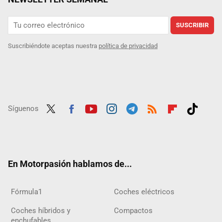
SUSCRIBIR
Suscribiéndote aceptas nuestra
política de privacidad
Síguenos
Twit
Fac
Yout
Inst
Tele
RSS
Flip
Tikt
ter
ebo
ube
agra
gra
boar
ok
ok
m
m
d
En Motorpasión hablamos de...
Fórmula1
Coches eléctricos
Coches híbridos y
Compactos
enchufables