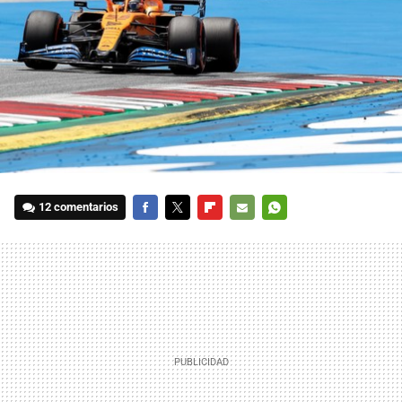
12 comentarios
FACEBOOK
TWITTER
FLIPBOARD
E-
WHATSAPP
MAIL