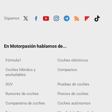
Síguenos
Twit
Fac
Yout
Inst
Tele
RSS
Flip
Tikt
ter
ebo
ube
agra
gra
boar
ok
ok
m
m
d
En Motorpasión hablamos de...
Fórmula1
Coches eléctricos
Coches híbridos y
Compactos
enchufables
SUV
Pruebas de coches
Rumores de coches
Precios de coches
Comparativa de coches
Coches autónomos