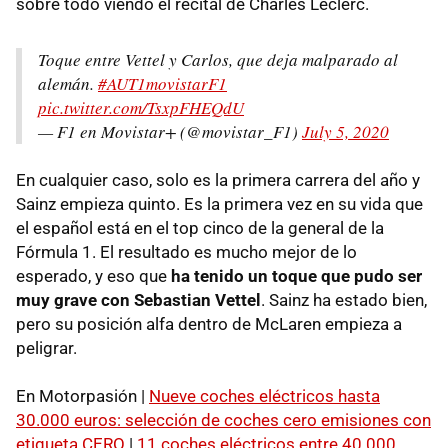
sobre todo viendo el recital de Charles Leclerc.
Toque entre Vettel y Carlos, que deja malparado al
alemán.
#AUT1movistarF1
pic.twitter.com/TsxpFHEQdU
— F1 en Movistar+ (@movistar_F1)
July 5, 2020
En cualquier caso, solo es la primera carrera del año y
Sainz empieza quinto. Es la primera vez en su vida que
el español está en el top cinco de la general de la
Fórmula 1. El resultado es mucho mejor de lo
esperado, y eso que
ha tenido un toque que pudo ser
muy grave con Sebastian Vettel
. Sainz ha estado bien,
pero su posición alfa dentro de McLaren empieza a
peligrar.
En Motorpasión |
Nueve coches eléctricos hasta
30.000 euros: selección de coches cero emisiones con
etiqueta CERO
|
11 coches eléctricos entre 40.000