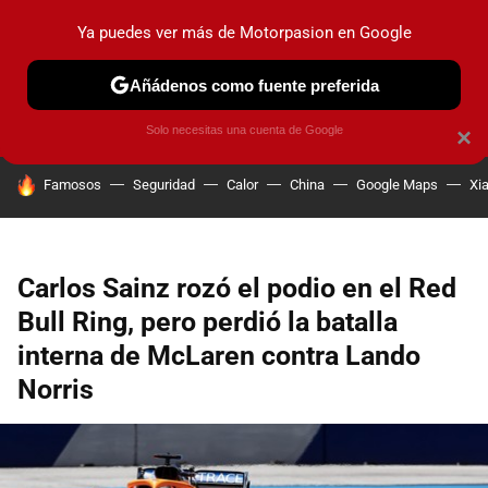
Ya puedes ver más de Motorpasion en Google
PRUEBAS
COCHES ELÉCTRICOS
OBSERVATORIO
F1
Añádenos como fuente preferida
Solo necesitas una cuenta de Google
×
HOY SE HABLA DE
Famosos
Seguridad
Calor
China
Google Maps
Xi
Carlos Sainz rozó el podio en el Red
Bull Ring, pero perdió la batalla
interna de McLaren contra Lando
Norris