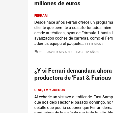
millones de euros
FERRARI
Desde hace años Ferrari ofrece un programa 
cliente que permite a sus afortunados miemb
desde auténticas joyas de Fórmula 1 hasta 
avanzados coches de carreras, como el Ferra
además equipa el paquete...
LEER MÁS »
COMENTARIOS
21
JAVIER ÁLVAREZ
HACE 12 AÑOS
¿Y si Ferrari demandara ahora 
productora de 'Fast & Furious 
CINE, TV Y JUEGOS
Al echarle un vistazo al tráiler de 'Fast &amp
que nos dejó Héctor el pasado domingo, no
detalle que podría suponer que Ferrari dema
productora de la película por todo lo alto. N