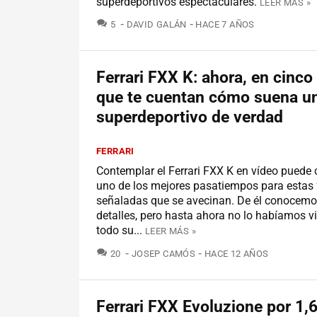
superdeportivos espectaculares.
LEER MÁS »
COMENTARIOS
5
DAVID GALÁN
HACE 7 AÑOS
Ferrari FXX K: ahora, en cinco
que te cuentan cómo suena u
superdeportivo de verdad
FERRARI
Contemplar el Ferrari FXX K en vídeo puede 
uno de los mejores pasatiempos para estas 
señaladas que se avecinan. De él conocemo
detalles, pero hasta ahora no lo habíamos vi
todo su...
LEER MÁS »
COMENTARIOS
20
JOSEP CAMÓS
HACE 12 AÑOS
Ferrari FXX Evoluzione por 1,