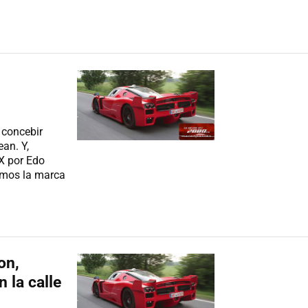
 concebir
ean. Y,
XX por Edo
emos la marca
on,
 la calle