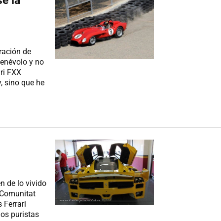
e la
ración de
enévolo y no
ari FXX
, sino que he
en de lo vivido
a Comunitat
 Ferrari
mos puristas