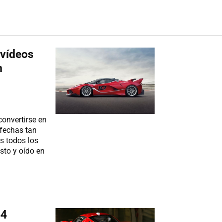
 vídeos
n
convertirse en
fechas tan
s todos los
sto y oído en
64