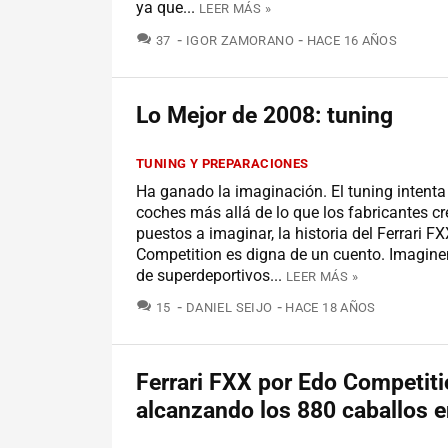
ya que...
LEER MÁS »
COMENTARIOS
37
IGOR ZAMORANO
HACE 16 AÑOS
Lo Mejor de 2008: tuning
TUNING Y PREPARACIONES
Ha ganado la imaginación. El tuning intenta
coches más allá de lo que los fabricantes cr
puestos a imaginar, la historia del Ferrari F
Competition es digna de un cuento. Imagin
de superdeportivos...
LEER MÁS »
COMENTARIOS
15
DANIEL SEIJO
HACE 18 AÑOS
Ferrari FXX por Edo Competiti
alcanzando los 880 caballos en