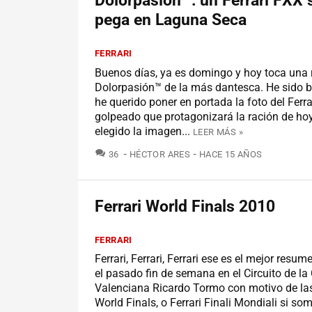
Dolorpasión™: un Ferrari FXX s
pega en Laguna Seca
FERRARI
Buenos días, ya es domingo y hoy toca una 
Dolorpasión™ de la más dantesca. He sido b
he querido poner en portada la foto del Ferr
golpeado que protagonizará la ración de hoy
elegido la imagen...
LEER MÁS »
COMENTARIOS
36
HÉCTOR ARES
HACE 15 AÑOS
Ferrari World Finals 2010
FERRARI
Ferrari, Ferrari, Ferrari ese es el mejor resum
el pasado fin de semana en el Circuito de l
Valenciana Ricardo Tormo con motivo de las
World Finals, o Ferrari Finali Mondiali si so