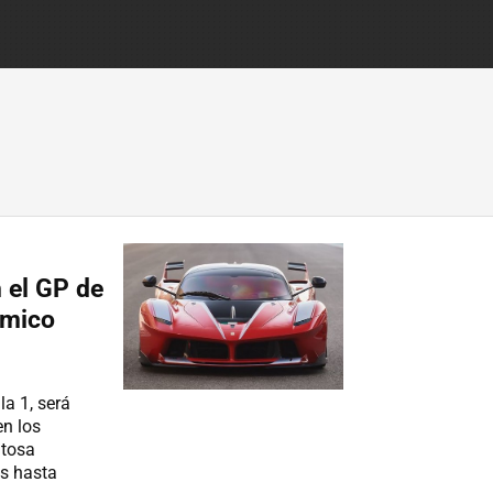
 el GP de
ómico
a 1, será
en los
ntosa
os hasta