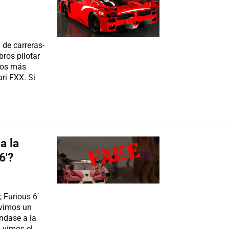
de carreras-
ros pilotar
los más
ri FXX. Si
a la
6'?
; Furious 6'
 vimos un
ndase a la
o vimos el