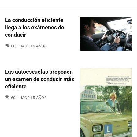
La conducción eficiente
llega a los exámenes de
conducir
COMENTARIOS
36
HACE 15 AÑOS
Las autoescuelas proponen
un examen de conducir más
eficiente
COMENTARIOS
60
HACE 15 AÑOS