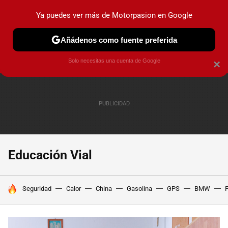
Ya puedes ver más de Motorpasion en Google
PRUEBAS
COCHES ELÉCTRICOS
OBSERVATORIO
F1
Añádenos como fuente preferida
Solo necesitas una cuenta de Google
×
Educación Vial
HOY SE HABLA DE
Seguridad
Calor
China
Gasolina
GPS
BMW
F