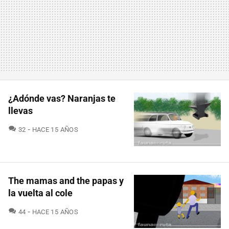
¿Adónde vas? Naranjas te
llevas
COMENTARIOS
32
HACE 15 AÑOS
The mamas and the papas y
la vuelta al cole
COMENTARIOS
44
HACE 15 AÑOS