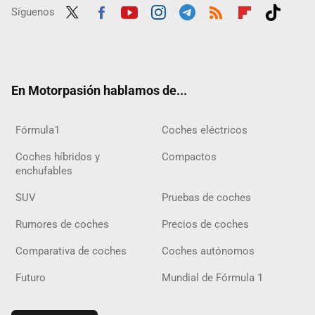
Síguenos
Twit
Fac
Yout
Inst
Tele
RSS
Flip
Tikt
ter
ebo
ube
agra
gra
boar
ok
ok
m
m
d
En Motorpasión hablamos de...
Fórmula1
Coches eléctricos
Coches híbridos y
Compactos
enchufables
SUV
Pruebas de coches
Rumores de coches
Precios de coches
Comparativa de coches
Coches autónomos
Futuro
Mundial de Fórmula 1