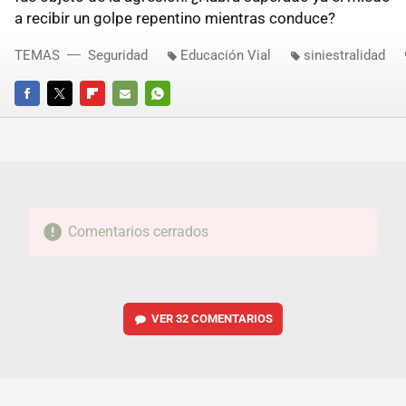
a recibir un golpe repentino mientras conduce?
TEMAS
Seguridad
Educación Vial
siniestralidad
FACEBOOK
TWITTER
FLIPBOARD
E-
WHATSAPP
MAIL
Comentarios cerrados
VER
32 COMENTARIOS