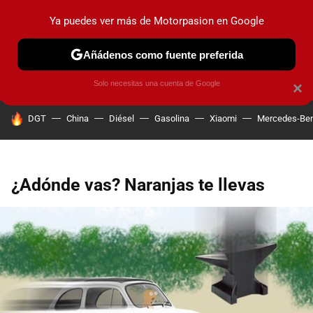
Ya puedes ver más de Motorpasion en Google
PRUEBAS
COCHES ELÉCTRICOS
OBSERVATORIO
F1
Añádenos como fuente preferida
Solo necesitas una cuenta de Google
×
HOY SE HABLA DE
DGT
China
Diésel
Gasolina
Xiaomi
Mercedes-Be
¿Adónde vas? Naranjas te llevas