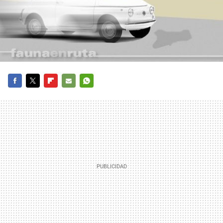
FACEBOOK
TWITTER
FLIPBOARD
E-
WHATSAPP
MAIL