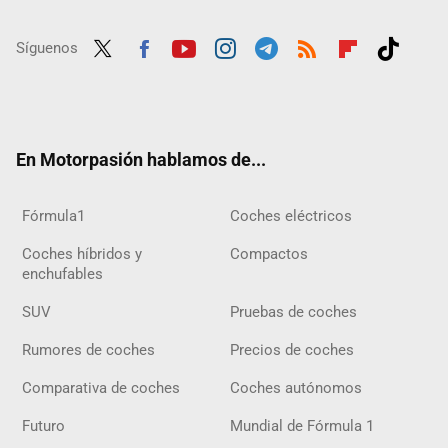
Síguenos
Twit
Fac
Yout
Inst
Tele
RSS
Flip
Tikt
ter
ebo
ube
agra
gra
boar
ok
ok
m
m
d
En Motorpasión hablamos de...
Fórmula1
Coches eléctricos
Coches híbridos y
Compactos
enchufables
SUV
Pruebas de coches
Rumores de coches
Precios de coches
Comparativa de coches
Coches autónomos
Futuro
Mundial de Fórmula 1