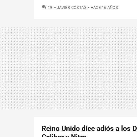
COMENTARIOS
19
JAVIER COSTAS
HACE 16 AÑOS
Reino Unido dice adiós a los 