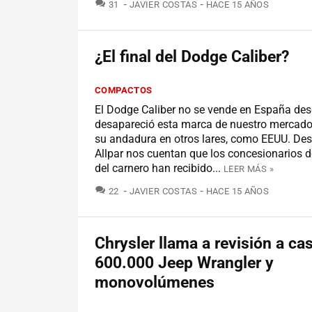
COMENTARIOS
31
JAVIER COSTAS
HACE 15 AÑOS
¿El final del Dodge Caliber?
COMPACTOS
El Dodge Caliber no se vende en España de
desapareció esta marca de nuestro mercado,
su andadura en otros lares, como EEUU. Des
Allpar nos cuentan que los concesionarios 
del carnero han recibido...
LEER MÁS »
COMENTARIOS
22
JAVIER COSTAS
HACE 15 AÑOS
Chrysler llama a revisión a cas
600.000 Jeep Wrangler y
monovolúmenes