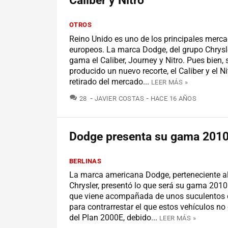
Caliber y Nitro
OTROS
Reino Unido es uno de los principales merc
europeos. La marca Dodge, del grupo Chrysle
gama el Caliber, Journey y Nitro. Pues bien, 
producido un nuevo recorte, el Caliber y el N
retirado del mercado...
LEER MÁS »
COMENTARIOS
28
JAVIER COSTAS
HACE 16 AÑOS
Dodge presenta su gama 201
BERLINAS
La marca americana Dodge, perteneciente a
Chrysler, presentó lo que será su gama 201
que viene acompañada de unos suculentos 
para contrarrestar el que estos vehículos no
del Plan 2000E, debido...
LEER MÁS »