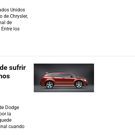
tados Unidos
o de Chrysler,
nal de
Entre los
de sufrir
unos
 de Dodge
or la
 quede
ginal cuando