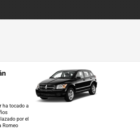
án
er ha tocado a
años
lazado por el
fa Romeo