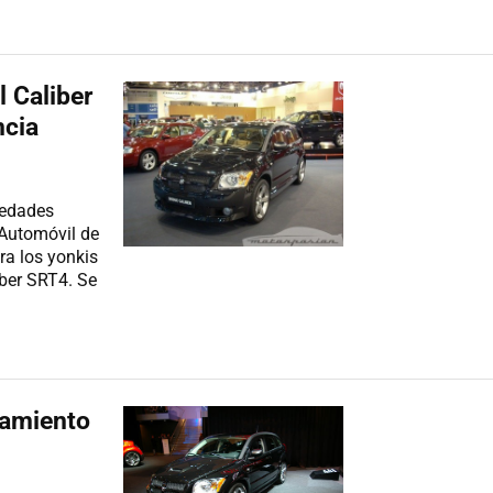
l Caliber
ncia
vedades
 Automóvil de
a los yonkis
iber SRT4. Se
zamiento