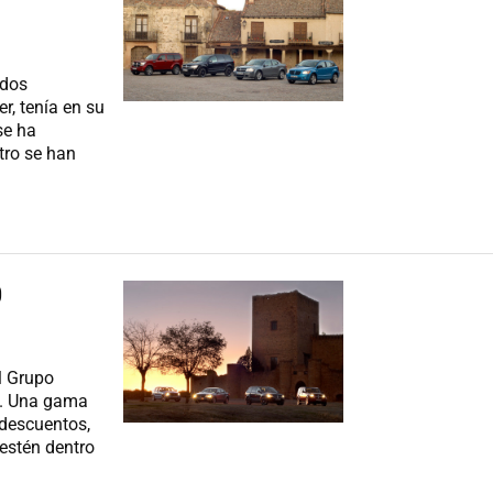
ados
r, tenía en su
se ha
itro se han
0
l Grupo
0. Una gama
descuentos,
 estén dentro