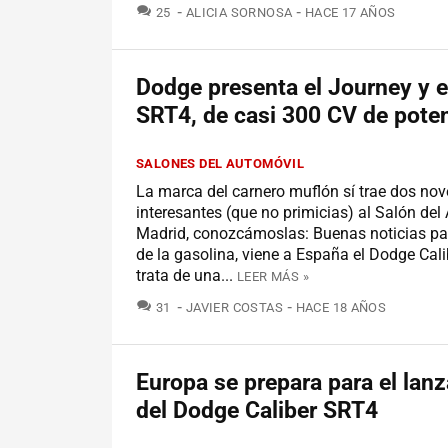
COMENTARIOS
25
ALICIA SORNOSA
HACE 17 AÑOS
Dodge presenta el Journey y e
SRT4, de casi 300 CV de pote
SALONES DEL AUTOMÓVIL
La marca del carnero muflón sí trae dos no
interesantes (que no primicias) al Salón del
Madrid, conozcámoslas: Buenas noticias par
de la gasolina, viene a España el Dodge Cal
trata de una...
LEER MÁS »
COMENTARIOS
31
JAVIER COSTAS
HACE 18 AÑOS
Europa se prepara para el lan
del Dodge Caliber SRT4