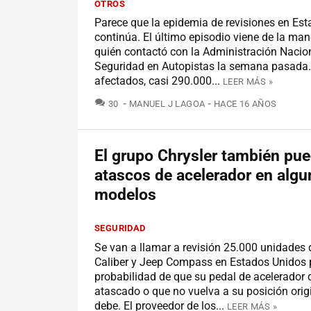
OTROS
Parece que la epidemia de revisiones en Es
continúa. El último episodio viene de la man
quién contactó con la Administración Nacio
Seguridad en Autopistas la semana pasada. 
afectados, casi 290.000...
LEER MÁS »
COMENTARIOS
30
MANUEL J LAGOA
HACE 16 AÑOS
El grupo Chrysler también pue
atascos de acelerador en alg
modelos
SEGURIDAD
Se van a llamar a revisión 25.000 unidades
Caliber y Jeep Compass en Estados Unidos p
probabilidad de que su pedal de acelerador
atascado o que no vuelva a su posición ori
debe. El proveedor de los...
LEER MÁS »