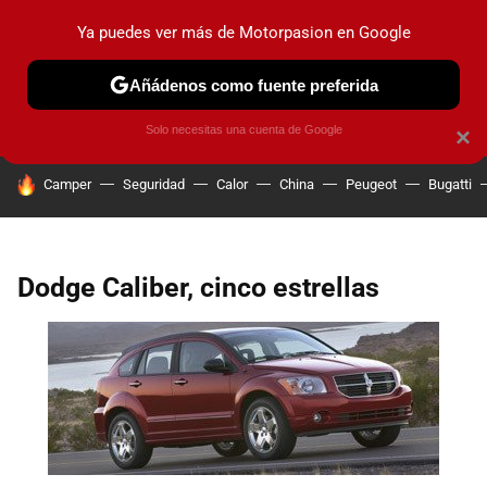
Ya puedes ver más de Motorpasion en Google
PRUEBAS
COCHES ELÉCTRICOS
OBSERVATORIO
F1
Añádenos como fuente preferida
Solo necesitas una cuenta de Google
×
HOY SE HABLA DE
Camper
Seguridad
Calor
China
Peugeot
Bugatti
Dodge Caliber, cinco estrellas