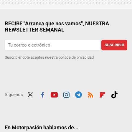
RECIBE "Arranca que nos vamos", NUESTRA
NEWSLETTER SEMANAL
SUSCRIBIR
Suscribiéndote aceptas nuestra
política de privacidad
Síguenos
Twit
Fac
Yout
Inst
Tele
RSS
Flip
Tikt
ter
ebo
ube
agra
gra
boar
ok
ok
m
m
d
En Motorpasión hablamos de...