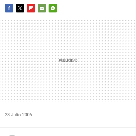
FACEBOOK
TWITTER
FLIPBOARD
E-
WHATSAPP
MAIL
23 Julio 2006