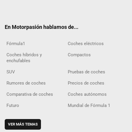
Twit
Fac
Yout
Inst
Tele
RSS
Flip
Tikt
ter
ebo
ube
agra
gra
boar
ok
ok
m
m
d
En Motorpasión hablamos de...
Fórmula1
Coches eléctricos
Coches híbridos y
Compactos
enchufables
SUV
Pruebas de coches
Rumores de coches
Precios de coches
Comparativa de coches
Coches autónomos
Futuro
Mundial de Fórmula 1
VER MÁS TEMAS