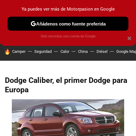
Ya puedes ver más de Motorpasion en Google
PRUEBAS
COCHES ELÉCTRICOS
OBSERVATORIO
F1
Añádenos como fuente preferida
Solo necesitas una cuenta de Google
×
HOY SE HABLA DE
Camper
Seguridad
Calor
China
Diésel
Google Ma
Dodge Caliber, el primer Dodge para
Europa