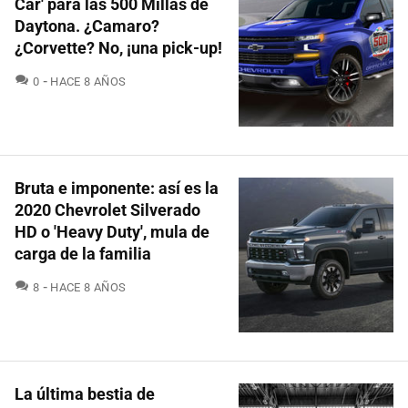
Car' para las 500 Millas de
Daytona. ¿Camaro?
¿Corvette? No, ¡una pick-up!
COMENTARIOS
0
HACE 8 AÑOS
Bruta e imponente: así es la
2020 Chevrolet Silverado
HD o 'Heavy Duty', mula de
carga de la familia
COMENTARIOS
8
HACE 8 AÑOS
La última bestia de