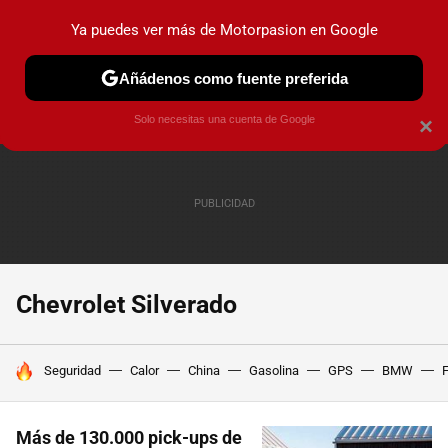
Ya puedes ver más de Motorpasion en Google
PRUEBAS
COCHES ELÉCTRICOS
OBSERVATORIO
F1
Añádenos como fuente preferida
Solo necesitas una cuenta de Google
×
Chevrolet Silverado
HOY SE HABLA DE
Seguridad
Calor
China
Gasolina
GPS
BMW
F
Más de 130.000 pick-ups de