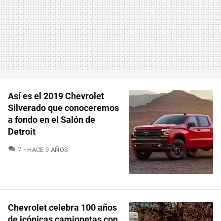
Así es el 2019 Chevrolet
Silverado que conoceremos
a fondo en el Salón de
Detroit
COMENTARIOS
7
HACE 9 AÑOS
Chevrolet celebra 100 años
de icónicas camionetas con