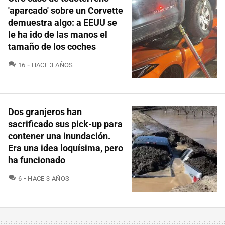
'aparcado' sobre un Corvette
demuestra algo: a EEUU se
le ha ido de las manos el
tamaño de los coches
COMENTARIOS
16
HACE 3 AÑOS
Dos granjeros han
sacrificado sus pick-up para
contener una inundación.
Era una idea loquísima, pero
ha funcionado
COMENTARIOS
6
HACE 3 AÑOS