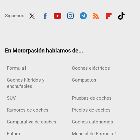
Síguenos
Twit
Fac
Yout
Inst
Tele
RSS
Flip
Tikt
ter
ebo
ube
agra
gra
boar
ok
ok
m
m
d
En Motorpasión hablamos de...
Fórmula1
Coches eléctricos
Coches híbridos y
Compactos
enchufables
SUV
Pruebas de coches
Rumores de coches
Precios de coches
Comparativa de coches
Coches autónomos
Futuro
Mundial de Fórmula 1