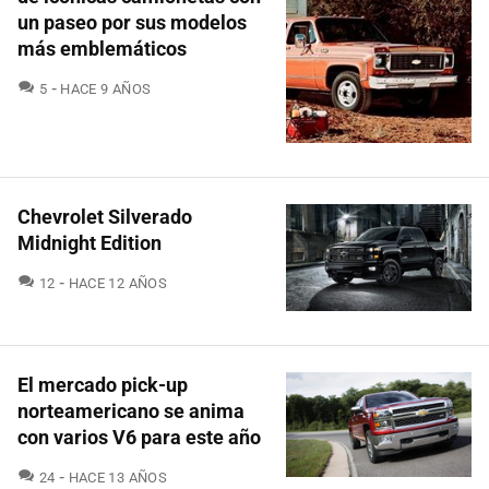
un paseo por sus modelos
más emblemáticos
COMENTARIOS
5
HACE 9 AÑOS
Chevrolet Silverado
Midnight Edition
COMENTARIOS
12
HACE 12 AÑOS
El mercado pick-up
norteamericano se anima
con varios V6 para este año
COMENTARIOS
24
HACE 13 AÑOS