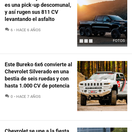
es una pick-up descomunal,
y así rugen sus 811 CV
levantando el asfalto
COMENTARIOS
6
HACE 6 AÑOS
FOTOS
Este Bureko 6x6 convierte al
Chevrolet Silverado en una
bestia de seis ruedas y con
hasta 1.000 CV de potencia
COMENTARIOS
0
HACE 7 AÑOS
Chevrolet se une a la fiesta