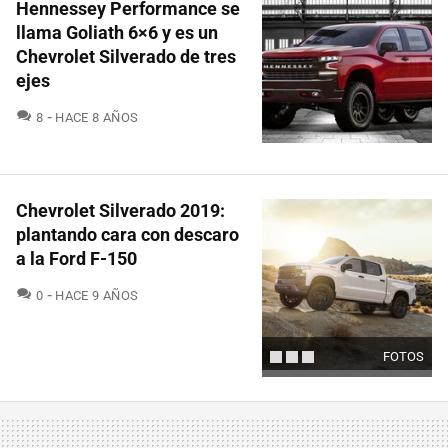
Hennessey Performance se
llama Goliath 6×6 y es un
Chevrolet Silverado de tres
ejes
COMENTARIOS
8
HACE 8 AÑOS
Chevrolet Silverado 2019:
plantando cara con descaro
a la Ford F-150
COMENTARIOS
0
HACE 9 AÑOS
FOTOS