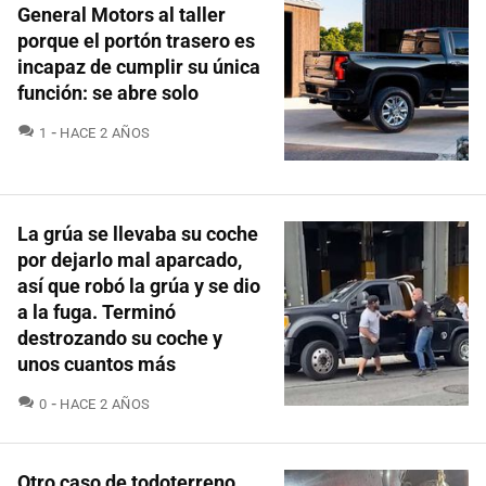
General Motors al taller
porque el portón trasero es
incapaz de cumplir su única
función: se abre solo
COMENTARIOS
1
HACE 2 AÑOS
La grúa se llevaba su coche
por dejarlo mal aparcado,
así que robó la grúa y se dio
a la fuga. Terminó
destrozando su coche y
unos cuantos más
COMENTARIOS
0
HACE 2 AÑOS
Otro caso de todoterreno