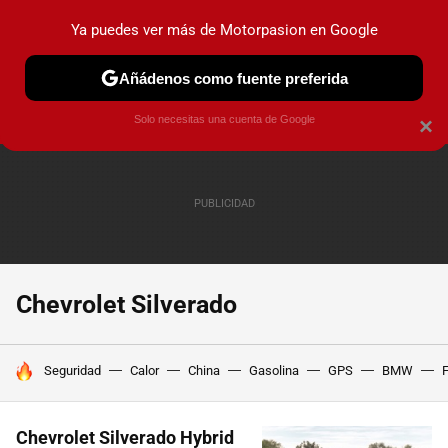
Ya puedes ver más de Motorpasion en Google
PRUEBAS
COCHES ELÉCTRICOS
OBSERVATORIO
F1
Añádenos como fuente preferida
Solo necesitas una cuenta de Google
×
Chevrolet Silverado
HOY SE HABLA DE
Seguridad
Calor
China
Gasolina
GPS
BMW
F
Chevrolet Silverado Hybrid