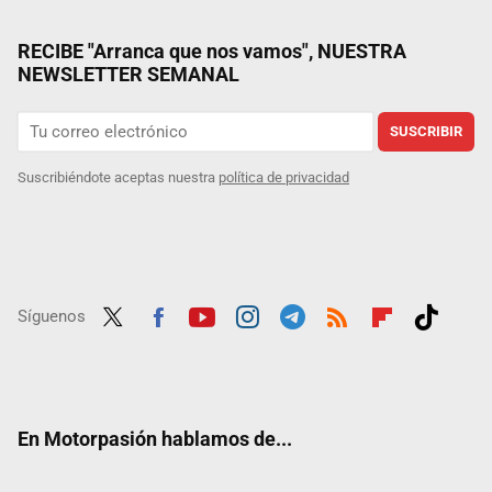
RECIBE "Arranca que nos vamos", NUESTRA
NEWSLETTER SEMANAL
SUSCRIBIR
Suscribiéndote aceptas nuestra
política de privacidad
Síguenos
Twit
Fac
Yout
Inst
Tele
RSS
Flip
Tikt
ter
ebo
ube
agra
gra
boar
ok
ok
m
m
d
En Motorpasión hablamos de...