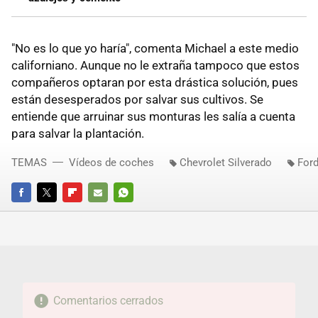
"No es lo que yo haría", comenta Michael a este medio
californiano. Aunque no le extraña tampoco que estos
compañeros optaran por esta drástica solución, pues
están desesperados por salvar sus cultivos. Se
entiende que arruinar sus monturas les salía a cuenta
para salvar la plantación.
TEMAS
Vídeos de coches
Chevrolet Silverado
Ford
FACEBOOK
TWITTER
FLIPBOARD
E-
WHATSAPP
MAIL
Comentarios cerrados