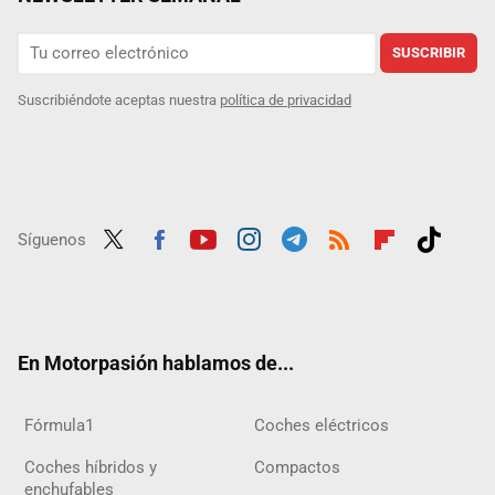
SUSCRIBIR
Suscribiéndote aceptas nuestra
política de privacidad
Síguenos
Twit
Fac
Yout
Inst
Tele
RSS
Flip
Tikt
ter
ebo
ube
agra
gra
boar
ok
ok
m
m
d
En Motorpasión hablamos de...
Fórmula1
Coches eléctricos
Coches híbridos y
Compactos
enchufables