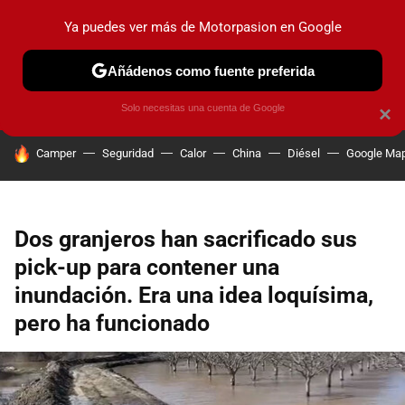
Ya puedes ver más de Motorpasion en Google
PRUEBAS
COCHES ELÉCTRICOS
OBSERVATORIO
F1
Añádenos como fuente preferida
Solo necesitas una cuenta de Google
×
HOY SE HABLA DE
Camper
Seguridad
Calor
China
Diésel
Google Ma
Dos granjeros han sacrificado sus
pick-up para contener una
inundación. Era una idea loquísima,
pero ha funcionado