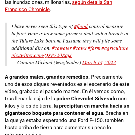
las inundaciones, millonarias,
según detalla San
Francisco Chronicle
.
I have never seen this type of
#flood
control measure
before! Here is how some farmers deal with a breach in
the Tulare Lake bottom. I assume they will pile some
additional dirt on.
#cawater
#cawx
#farm
#agriculture
pic.twitter.com/QXP720RqjJ
— Cannon Michael (@agleader)
March 14, 2023
A grandes males, grandes remedios.
Precisamente
uno de esos diques reventados es el escenario de este
vídeo, grabado el pasado martes. En él vemos como,
tras llenar la caja de la
pobre Chevrolet Silverado
con
kilos y kilos de tierra,
la precipitan en marcha hacia un
gigantesco boquete para contener el agua
. Brecha en
la que ya estaba esperando una Ford F-150, también
hasta arriba de tierra para aumentar su peso lo
máximo posible.