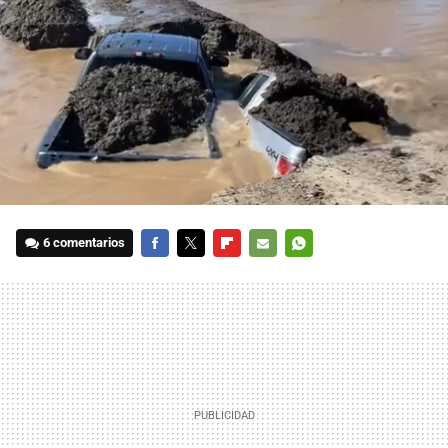
6 comentarios
FACEBOOK
TWITTER
FLIPBOARD
E-
WHATSAPP
MAIL