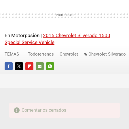
En Motorpasión |
2015 Chevrolet Silverado 1500
Special Service Vehicle
TEMAS
Todoterrenos
Chevrolet
Chevrolet Silverado
FACEBOOK
TWITTER
FLIPBOARD
E-
WHATSAPP
MAIL
Comentarios cerrados