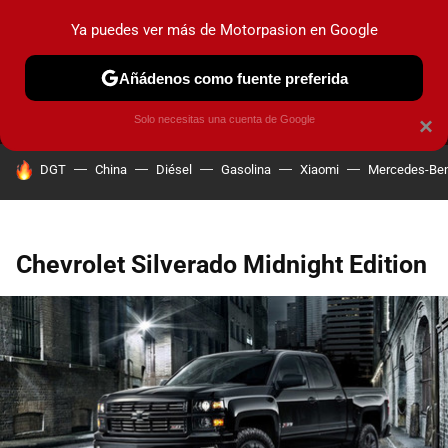
Ya puedes ver más de Motorpasion en Google
MENÚ
NUEVO
Añádenos como fuente preferida
PRUEBAS
COCHES ELÉCTRICOS
OBSERVATORIO
F1
Solo necesitas una cuenta de Google
×
HOY SE HABLA DE
DGT
China
Diésel
Gasolina
Xiaomi
Mercedes-Be
Chevrolet Silverado Midnight Edition