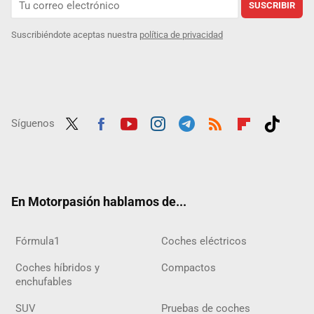
SUSCRIBIR
Suscribiéndote aceptas nuestra
política de privacidad
Síguenos
Twit
Fac
Yout
Inst
Tele
RSS
Flip
Tikt
ter
ebo
ube
agra
gra
boar
ok
ok
m
m
d
En Motorpasión hablamos de...
Fórmula1
Coches eléctricos
Coches híbridos y
Compactos
enchufables
SUV
Pruebas de coches