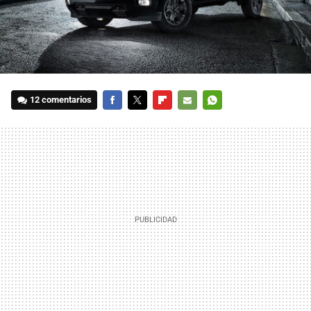
12 comentarios
FACEBOOK
TWITTER
FLIPBOARD
E-
WHATSAPP
MAIL