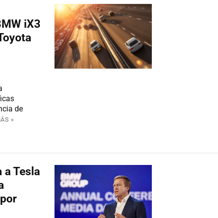
 BMW iX3
 Toyota
a
icas
ncia de
ÁS »
 a Tesla
a
 por