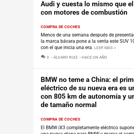
Audi y cuesta lo mismo que 
con motores de combustión
COMPRA DE COCHES
Menos de una semana después de presentar
la marca bávara pone a la venta este SUV 1
con el que inicia una era.
LEER MÁS »
COMENTARIOS
3
ÁLVARO RUIZ
HACE UN AÑO
BMW no teme a China: el prim
eléctrico de su nueva era es 
con 805 km de autonomía y una
de tamaño normal
COMPRA DE COCHES
El BMW iX3 completamente eléctrico supone 
una nueva etapa para BMW y marca el cami