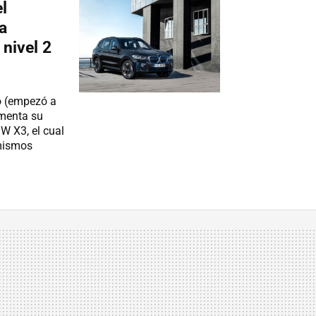
l
a
nivel 2
o (empezó a
imenta su
W X3, el cual
 mismos