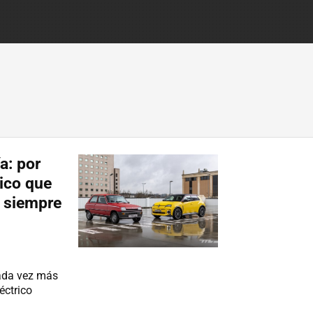
a: por
ico que
i siempre
cada vez más
éctrico