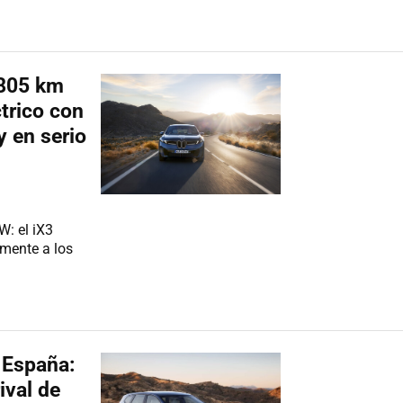
 805 km
trico con
 en serio
: el iX3
mente a los
 España:
ival de