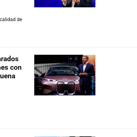
calidad de
arados
hes con
buena