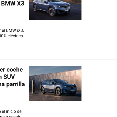
el BMW X3
 el BMW iX3,
00% eléctrico
er coche
un SUV
 parrilla
el inicio de
no a seguir