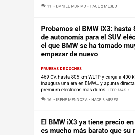
COMENTARIOS
11
DANIEL MURIAS
HACE 2 MESES
Probamos el BMW iX3: hasta
de autonomía para el SUV eléc
el que BMW se ha tomado muy
empezar de nuevo
PRUEBAS DE COCHES
469 CV, hasta 805 km WLTP y carga a 400 kW
inaugura una era en BMW… y apunta directa
premium eléctricos más duros.
LEER MÁS »
COMENTARIOS
16
IRENE MENDOZA
HACE 8 MESES
El BMW iX3 ya tiene precio en
es mucho más barato que su r