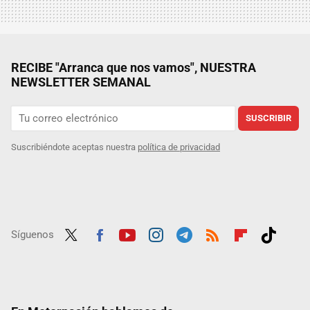
RECIBE "Arranca que nos vamos", NUESTRA
NEWSLETTER SEMANAL
SUSCRIBIR
Suscribiéndote aceptas nuestra
política de privacidad
Síguenos
Twit
Fac
Yout
Inst
Tele
RSS
Flip
Tikt
ter
ebo
ube
agra
gra
boar
ok
ok
m
m
d