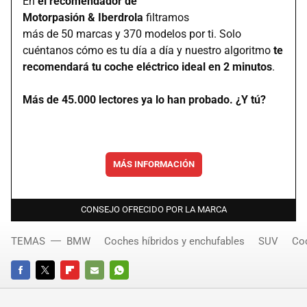
En
el recomendador de
Motorpasión & Iberdrola
filtramos
más de 50 marcas y 370 modelos por ti. Solo
cuéntanos cómo es tu día a día y nuestro algoritmo
te
recomendará tu coche eléctrico ideal en 2 minutos
.
Más de 45.000 lectores ya lo han probado. ¿Y tú?
MÁS INFORMACIÓN
CONSEJO OFRECIDO POR LA MARCA
TEMAS
BMW
Coches híbridos y enchufables
SUV
Coc
FACEBOOK
TWITTER
FLIPBOARD
E-
WHATSAPP