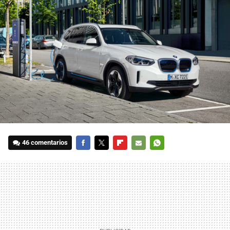
46 comentarios
FACEBOOK
TWITTER
FLIPBOARD
E-
WHATSAPP
MAIL