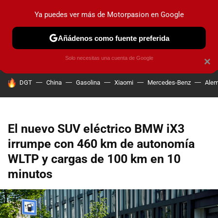
Ya puedes ver más de Motorpasion en Google
PRUEBAS
COCHES ELÉCTRICOS
OBSERVATORIO
F1
Añádenos como fuente preferida
Solo necesitas una cuenta de Google
×
HOY SE HABLA DE
DGT
China
Gasolina
Xiaomi
Mercedes-Benz
Alem
El nuevo SUV eléctrico BMW iX3
irrumpe con 460 km de autonomía
WLTP y cargas de 100 km en 10
minutos