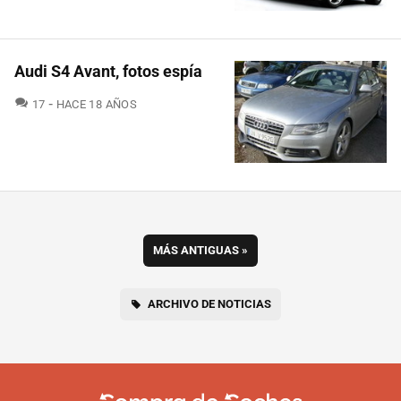
Audi S4 Avant, fotos espía
COMENTARIOS
17
HACE 18 AÑOS
MÁS ANTIGUAS
»
ARCHIVO DE NOTICIAS