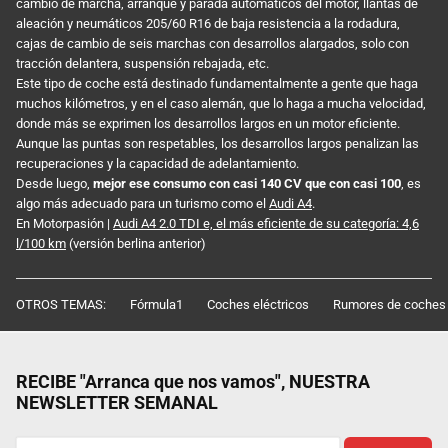
cambio de marcha, arranque y parada automáticos del motor, llantas de
aleación y neumáticos 205/60 R16 de baja resistencia a la rodadura,
cajas de cambio de seis marchas con desarrollos alargados, solo con
tracción delantera, suspensión rebajada, etc.
Este tipo de coche está destinado fundamentalmente a gente que haga
muchos kilómetros, y en el caso alemán, que lo haga a mucha velocidad,
donde más se exprimen los desarrollos largos en un motor eficiente.
Aunque las puntas son respetables, los desarrollos largos penalizan las
recuperaciones y la capacidad de adelantamiento.
Desde luego,
mejor ese consumo con casi 140 CV que con casi 100
, es
algo más adecuado para un turismo como el
Audi A4
.
En Motorpasión |
Audi A4 2.0 TDI e, el más eficiente de su categoría: 4,6
l/100 km
(versión berlina anterior)
OTROS TEMAS:
Fórmula1
Coches eléctricos
Rumores de coches
RECIBE "Arranca que nos vamos", NUESTRA
NEWSLETTER SEMANAL