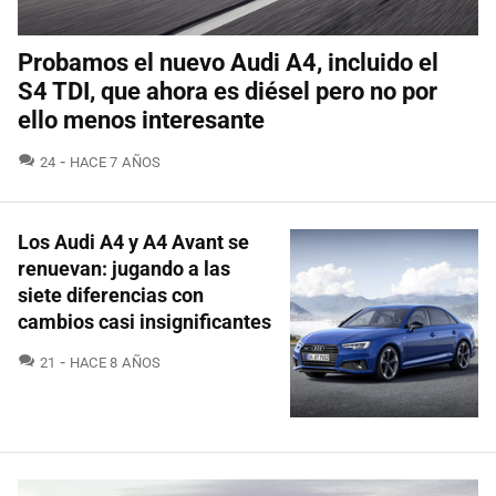
Probamos el nuevo Audi A4, incluido el
S4 TDI, que ahora es diésel pero no por
ello menos interesante
COMENTARIOS
24
HACE 7 AÑOS
Los Audi A4 y A4 Avant se
renuevan: jugando a las
siete diferencias con
cambios casi insignificantes
COMENTARIOS
21
HACE 8 AÑOS