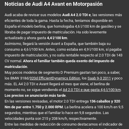
Noticias de Audi A4 Avant en Motorpasión
Audi acaba de revisar sus modelos
Audi A4 2.0 TDI e
, las versiones más
eficientes de toda la gama. Hasta la fecha, teníamos disponible en
España el modelo berlina, que homologaba 4,6 l/100 km de gasóleo y se
libraba de pagar impuesto de matriculación. Ha sido levemente
actualizado y ahora gasta
4,4 l/100 km
.
Asímismo, llegará la versión Avant a España, que también baja su
consumo a 4,6 l/100 km. Antes, como estaba en 4,9 l/100 km, sí pagaba
impuesto de matriculación, y no salía rentable respecto al 2.0 TDI de 143
CV normal.
Ahora el familiar también queda exento del impuesto de
matriculación
.
Muy pocos modelos de segmento D Premium gastan tan poco, a saber,
los BMW 318d/
320d EfficientDynamics Edition
, los
Saab 9-3 2011
y poco
más. EL A4 2.0 TDI e Avant llegará el mes que viene, el berlina de
momento no, se sigue vendiendo el
A4 2.0 TDI e que gasta 4,6 l/100 km
.
Los precios se anunciarán más tarde
.
En las versiones revisadas, el motor 2.0 TDI entrega
136 caballos y 320
Nm de par entre 1.750 y 2.000 RPM
. La berlina acelera a 100 km/h en 9,5
segundos, mientras que el familiar lo hace en 9,8 segundos. Las
velocidades punta son 215 y 208 km/h, respectivamente.
Entre las medidas de reducción de consumo destacamos el indicador de