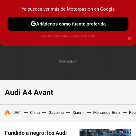
Ya puedes ver más de Motorpasion en Google
PRUEBAS
COCHES ELÉCTRICOS
OBSERVATORIO
F1
Añádenos como fuente preferida
Solo necesitas una cuenta de Google
×
Audi A4 Avant
HOY SE HABLA DE
DGT
China
Gasolina
Xiaomi
Mercedes-Benz
Peu
Fundido a negro: los Audi