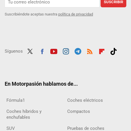
SUSCRIBIR
Suscribiéndote aceptas nuestra
política de privacidad
Síguenos
Twit
Fac
Yout
Inst
Tele
RSS
Flip
Tikt
ter
ebo
ube
agra
gra
boar
ok
ok
m
m
d
En Motorpasión hablamos de...
Fórmula1
Coches eléctricos
Coches híbridos y
Compactos
enchufables
SUV
Pruebas de coches