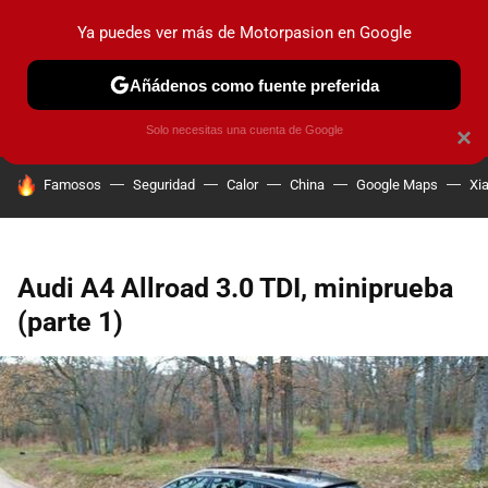
Ya puedes ver más de Motorpasion en Google
PRUEBAS
COCHES ELÉCTRICOS
OBSERVATORIO
F1
Añádenos como fuente preferida
Solo necesitas una cuenta de Google
×
HOY SE HABLA DE
Famosos
Seguridad
Calor
China
Google Maps
Xi
Audi A4 Allroad 3.0 TDI, miniprueba
(parte 1)