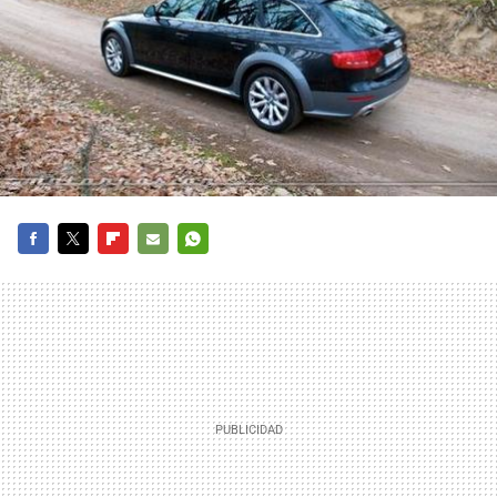
FACEBOOK
TWITTER
FLIPBOARD
E-
WHATSAPP
MAIL