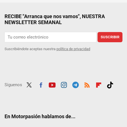
RECIBE "Arranca que nos vamos", NUESTRA
NEWSLETTER SEMANAL
SUSCRIBIR
Suscribiéndote aceptas nuestra
política de privacidad
Síguenos
Twit
Fac
Yout
Inst
Tele
RSS
Flip
Tikt
ter
ebo
ube
agra
gra
boar
ok
ok
m
m
d
En Motorpasión hablamos de...