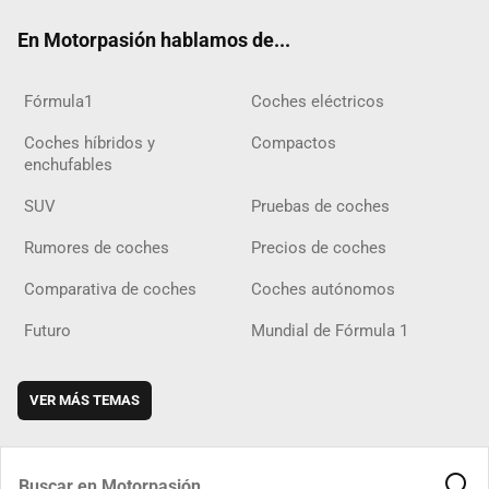
ok
m
m
d
En Motorpasión hablamos de...
Fórmula1
Coches eléctricos
Coches híbridos y
Compactos
enchufables
SUV
Pruebas de coches
Rumores de coches
Precios de coches
Comparativa de coches
Coches autónomos
Futuro
Mundial de Fórmula 1
VER MÁS TEMAS