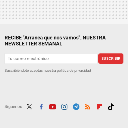
RECIBE "Arranca que nos vamos", NUESTRA
NEWSLETTER SEMANAL
SUSCRIBIR
Suscribiéndote aceptas nuestra
política de privacidad
Síguenos
Twit
Fac
Yout
Inst
Tele
RSS
Flip
Tikt
ter
ebo
ube
agra
gra
boar
ok