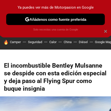
Ya puedes ver más de Motorpasion en Google
PRUEBAS
COCHES ELÉCTRICOS
OBSERVATORIO
F1
Añádenos como fuente preferida
Solo necesitas una cuenta de Google
×
HOY SE HABLA DE
Camper
Seguridad
Calor
China
Diésel
Google Ma
El incombustible Bentley Mulsanne
se despide con esta edición especial
y deja paso al Flying Spur como
buque insignia