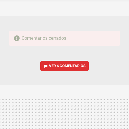
FACEBOOK
TWITTER
FLIPBOARD
E-
WHATSAPP
MAIL
Comentarios cerrados
VER
6 COMENTARIOS