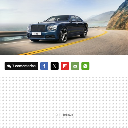
7 comentarios
FACEBOOK
TWITTER
FLIPBOARD
E-
WHATSAPP
MAIL